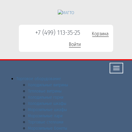
+7 (499) 113-35-25
Корзина
Войти
Свернуть/
развернут
Торговое оборудованиe
Холодильные витрины
Тепловые витрины
Холодильные горки
Холодильные шкафы
Морозильные шкафы
Морозильные лари
Торговые стеллажи
Морозильные бонеты