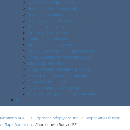
Купить продуктовый магазин
Цена на холодильный шкаф
Цена на морозильный шкаф
Цена торгового оборудования
Цена на проект магазина
Бизнес проект магазина
Зонирование магазина
Дизайн магазина в Москве
Продажа оборудования для магазина
Оборудование торговых площадей
Дизайн проект кафе
Оборудование магазина "Продукты"
Как открыть продуктовый магазин
Открыть бизнес в кризис
Оборудование для супермаркета
Торговое оборудование для магазина
Контакты
Каталог MAGTO
Торговое оборудованиe
Морозильные лари
Лари-бонеты
Ларь-бонета Bonvini BFL