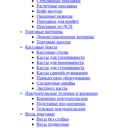
Стеклянные прилавки
Расчетные прилавки
Кофе модули
Овощные развалы
Прилавки для конфет
Прилавки из ДСП
Торговые витрины
Демонстрационные витрины
Торговые киоски
Кассовые боксы
Кассовые столы
Кассы для гипермаркета
Кассы для минимаркета
Кассы для супермаркета
Кассы самообслуживания
Прикассовое оборудование
Сигаретные шкафы
Экспресс кассы
Покупательские тележки и корзинки
Корзинки покупательские
Подставки под корзинки
Тележки покупательские
Весы торговые
Весы без стойки
Весы подвесные