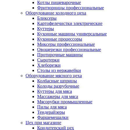
Котлы пищеварочные
Фритюрницы профессиональные
Оборудование холодного цеха
Бликсеры
Картофелечистки электрические
Куттеры
Кухонные машины универсальные
Кухонные процессоры
Миксеры профессиональные
Овощерезки профессиональные
Протирочные машины
Сыротерки
Хлеборезки
Столы из нержавейки
Оборудование мясного цеха
Колбасные шприцы
Колоды разрубочные
Куттеры для мяса
Массажеры для мяса
Мясорубки промышленные
Пилы для мяса
Тендерайзеры
Фаршемешалки
Цех при магазине
Кондитерский цех