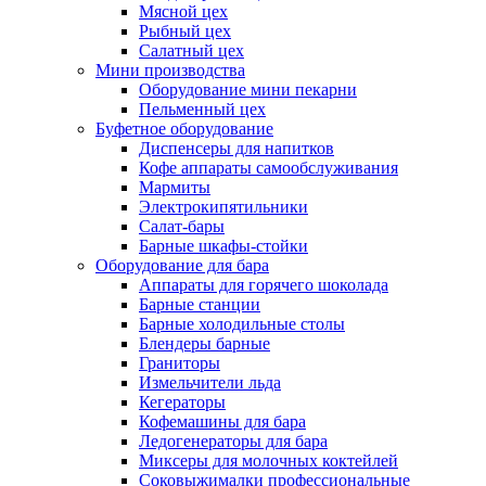
Мясной цех
Рыбный цех
Салатный цех
Мини производства
Оборудование мини пекарни
Пельменный цех
Буфетное оборудование
Диспенсеры для напитков
Кофе аппараты самообслуживания
Мармиты
Электрокипятильники
Cалат-бары
Барные шкафы-стойки
Оборудование для бара
Аппараты для горячего шоколада
Барные станции
Барные холодильные столы
Блендеры барные
Граниторы
Измельчители льда
Кегераторы
Кофемашины для бара
Ледогенераторы для бара
Миксеры для молочных коктейлей
Соковыжималки профессиональные