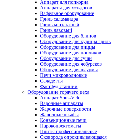
Аппарат для попкорна
Аппараты для хот-догов
Вафельное оборудование
Гриль саламандра
Гриль контактный
Гриль лавовый
Оборудование для блинов
Оборудование для курицы гриль
Оборудование для пиццы
Оборудование для пончиков
Оборудование для суши
Оборудование для чебуреков
Оборудование для шаурмы
Печи микроволновые
Саладетты
Фастфуд станции
Оборудование горячего цеха
Аппарат Sous-Vide
Варочные аппараты
Жарочные поверхности
Жарочные шкафы
Конвекционные печи
Пароконвектоматы
Плиты профессиональные
Сковорода опрокидывающаяся