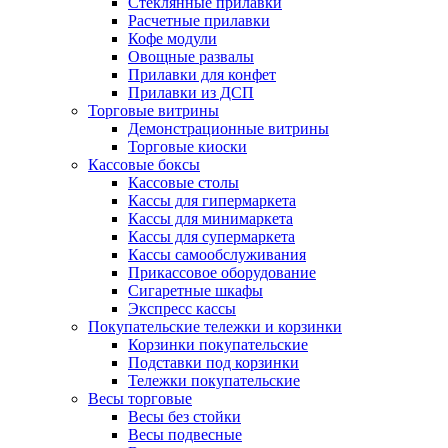
Стеклянные прилавки
Расчетные прилавки
Кофе модули
Овощные развалы
Прилавки для конфет
Прилавки из ДСП
Торговые витрины
Демонстрационные витрины
Торговые киоски
Кассовые боксы
Кассовые столы
Кассы для гипермаркета
Кассы для минимаркета
Кассы для супермаркета
Кассы самообслуживания
Прикассовое оборудование
Сигаретные шкафы
Экспресс кассы
Покупательские тележки и корзинки
Корзинки покупательские
Подставки под корзинки
Тележки покупательские
Весы торговые
Весы без стойки
Весы подвесные