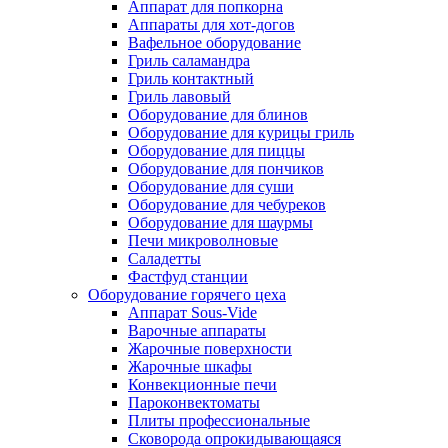
Аппарат для попкорна
Аппараты для хот-догов
Вафельное оборудование
Гриль саламандра
Гриль контактный
Гриль лавовый
Оборудование для блинов
Оборудование для курицы гриль
Оборудование для пиццы
Оборудование для пончиков
Оборудование для суши
Оборудование для чебуреков
Оборудование для шаурмы
Печи микроволновые
Саладетты
Фастфуд станции
Оборудование горячего цеха
Аппарат Sous-Vide
Варочные аппараты
Жарочные поверхности
Жарочные шкафы
Конвекционные печи
Пароконвектоматы
Плиты профессиональные
Сковорода опрокидывающаяся