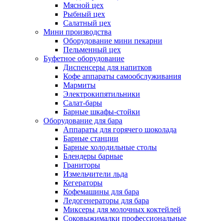
Мясной цех
Рыбный цех
Салатный цех
Мини производства
Оборудование мини пекарни
Пельменный цех
Буфетное оборудование
Диспенсеры для напитков
Кофе аппараты самообслуживания
Мармиты
Электрокипятильники
Cалат-бары
Барные шкафы-стойки
Оборудование для бара
Аппараты для горячего шоколада
Барные станции
Барные холодильные столы
Блендеры барные
Граниторы
Измельчители льда
Кегераторы
Кофемашины для бара
Ледогенераторы для бара
Миксеры для молочных коктейлей
Соковыжималки профессиональные