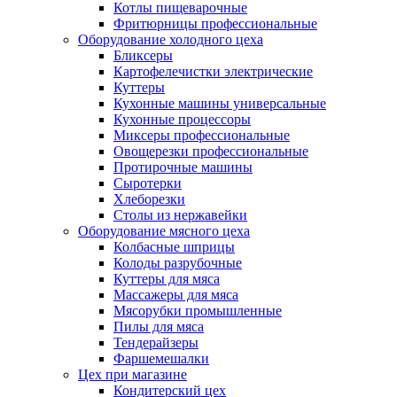
Котлы пищеварочные
Фритюрницы профессиональные
Оборудование холодного цеха
Бликсеры
Картофелечистки электрические
Куттеры
Кухонные машины универсальные
Кухонные процессоры
Миксеры профессиональные
Овощерезки профессиональные
Протирочные машины
Сыротерки
Хлеборезки
Столы из нержавейки
Оборудование мясного цеха
Колбасные шприцы
Колоды разрубочные
Куттеры для мяса
Массажеры для мяса
Мясорубки промышленные
Пилы для мяса
Тендерайзеры
Фаршемешалки
Цех при магазине
Кондитерский цех