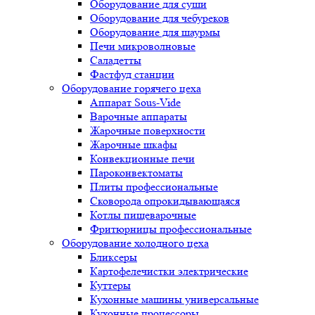
Оборудование для суши
Оборудование для чебуреков
Оборудование для шаурмы
Печи микроволновые
Саладетты
Фастфуд станции
Оборудование горячего цеха
Аппарат Sous-Vide
Варочные аппараты
Жарочные поверхности
Жарочные шкафы
Конвекционные печи
Пароконвектоматы
Плиты профессиональные
Сковорода опрокидывающаяся
Котлы пищеварочные
Фритюрницы профессиональные
Оборудование холодного цеха
Бликсеры
Картофелечистки электрические
Куттеры
Кухонные машины универсальные
Кухонные процессоры