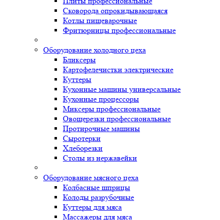
Плиты профессиональные
Сковорода опрокидывающаяся
Котлы пищеварочные
Фритюрницы профессиональные
Оборудование холодного цеха
Бликсеры
Картофелечистки электрические
Куттеры
Кухонные машины универсальные
Кухонные процессоры
Миксеры профессиональные
Овощерезки профессиональные
Протирочные машины
Сыротерки
Хлеборезки
Столы из нержавейки
Оборудование мясного цеха
Колбасные шприцы
Колоды разрубочные
Куттеры для мяса
Массажеры для мяса