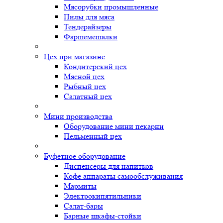
Мясорубки промышленные
Пилы для мяса
Тендерайзеры
Фаршемешалки
Цех при магазине
Кондитерский цех
Мясной цех
Рыбный цех
Салатный цех
Мини производства
Оборудование мини пекарни
Пельменный цех
Буфетное оборудование
Диспенсеры для напитков
Кофе аппараты самообслуживания
Мармиты
Электрокипятильники
Cалат-бары
Барные шкафы-стойки