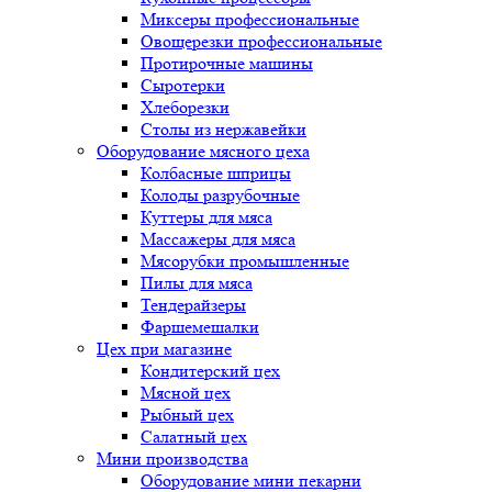
Миксеры профессиональные
Овощерезки профессиональные
Протирочные машины
Сыротерки
Хлеборезки
Столы из нержавейки
Оборудование мясного цеха
Колбасные шприцы
Колоды разрубочные
Куттеры для мяса
Массажеры для мяса
Мясорубки промышленные
Пилы для мяса
Тендерайзеры
Фаршемешалки
Цех при магазине
Кондитерский цех
Мясной цех
Рыбный цех
Салатный цех
Мини производства
Оборудование мини пекарни