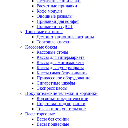
Стеклянные прилавки
Расчетные прилавки
Кофе модули
Овощные развалы
Прилавки для конфет
Прилавки из ДСП
Торговые витрины
Демонстрационные витрины
Торговые киоски
Кассовые боксы
Кассовые столы
Кассы для гипермаркета
Кассы для минимаркета
Кассы для супермаркета
Кассы самообслуживания
Прикассовое оборудование
Сигаретные шкафы
Экспресс кассы
Покупательские тележки и корзинки
Корзинки покупательские
Подставки под корзинки
Тележки покупательские
Весы торговые
Весы без стойки
Весы подвесные