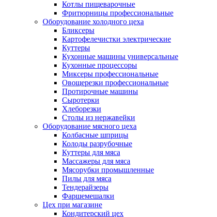
Котлы пищеварочные
Фритюрницы профессиональные
Оборудование холодного цеха
Бликсеры
Картофелечистки электрические
Куттеры
Кухонные машины универсальные
Кухонные процессоры
Миксеры профессиональные
Овощерезки профессиональные
Протирочные машины
Сыротерки
Хлеборезки
Столы из нержавейки
Оборудование мясного цеха
Колбасные шприцы
Колоды разрубочные
Куттеры для мяса
Массажеры для мяса
Мясорубки промышленные
Пилы для мяса
Тендерайзеры
Фаршемешалки
Цех при магазине
Кондитерский цех