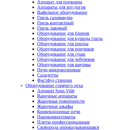
Аппарат для попкорна
Аппараты для хот-догов
Вафельное оборудование
Гриль саламандра
Гриль контактный
Гриль лавовый
Оборудование для блинов
Оборудование для курицы гриль
Оборудование для пиццы
Оборудование для пончиков
Оборудование для суши
Оборудование для чебуреков
Оборудование для шаурмы
Печи микроволновые
Саладетты
Фастфуд станции
Оборудование горячего цеха
Аппарат Sous-Vide
Варочные аппараты
Жарочные поверхности
Жарочные шкафы
Конвекционные печи
Пароконвектоматы
Плиты профессиональные
Сковорода опрокидывающаяся