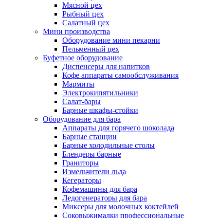
Мясной цех
Рыбный цех
Салатный цех
Мини производства
Оборудование мини пекарни
Пельменный цех
Буфетное оборудование
Диспенсеры для напитков
Кофе аппараты самообслуживания
Мармиты
Электрокипятильники
Cалат-бары
Барные шкафы-стойки
Оборудование для бара
Аппараты для горячего шоколада
Барные станции
Барные холодильные столы
Блендеры барные
Граниторы
Измельчители льда
Кегераторы
Кофемашины для бара
Ледогенераторы для бара
Миксеры для молочных коктейлей
Соковыжималки профессиональные