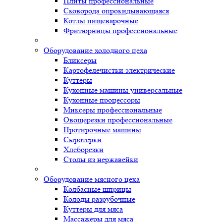
Плиты профессиональные
Сковорода опрокидывающаяся
Котлы пищеварочные
Фритюрницы профессиональные
Оборудование холодного цеха
Бликсеры
Картофелечистки электрические
Куттеры
Кухонные машины универсальные
Кухонные процессоры
Миксеры профессиональные
Овощерезки профессиональные
Протирочные машины
Сыротерки
Хлеборезки
Столы из нержавейки
Оборудование мясного цеха
Колбасные шприцы
Колоды разрубочные
Куттеры для мяса
Массажеры для мяса