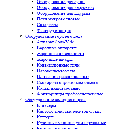
Оборудование для суши
Оборудование для чебуреков
Оборудование для шаурмы
Печи микроволновые
Саладетты
Фастфуд станции
Оборудование горячего цеха
Аппарат Sous-Vide
Варочные аппараты
Жарочные поверхности
Жарочные шкафы
Конвекционные печи
Пароконвектоматы
Плиты профессиональные
Сковорода опрокидывающаяся
Котлы пищеварочные
Фритюрницы профессиональные
Оборудование холодного цеха
Бликсеры
Картофелечистки электрические
Куттеры
Кухонные машины универсальные
Кухонные процессоры