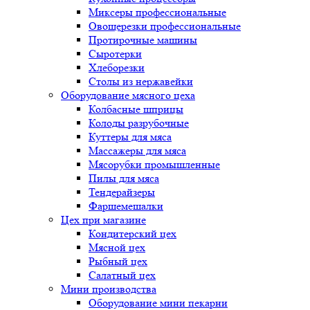
Миксеры профессиональные
Овощерезки профессиональные
Протирочные машины
Сыротерки
Хлеборезки
Столы из нержавейки
Оборудование мясного цеха
Колбасные шприцы
Колоды разрубочные
Куттеры для мяса
Массажеры для мяса
Мясорубки промышленные
Пилы для мяса
Тендерайзеры
Фаршемешалки
Цех при магазине
Кондитерский цех
Мясной цех
Рыбный цех
Салатный цех
Мини производства
Оборудование мини пекарни