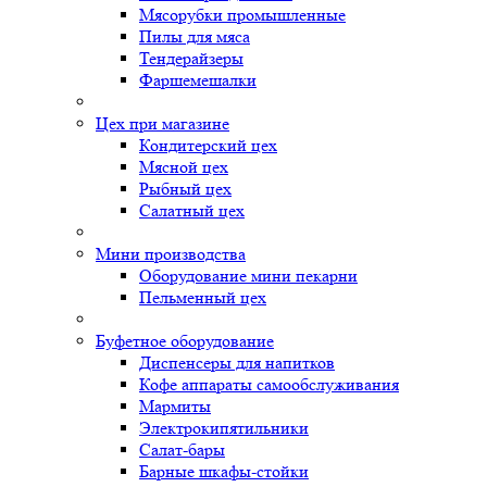
Мясорубки промышленные
Пилы для мяса
Тендерайзеры
Фаршемешалки
Цех при магазине
Кондитерский цех
Мясной цех
Рыбный цех
Салатный цех
Мини производства
Оборудование мини пекарни
Пельменный цех
Буфетное оборудование
Диспенсеры для напитков
Кофе аппараты самообслуживания
Мармиты
Электрокипятильники
Cалат-бары
Барные шкафы-стойки