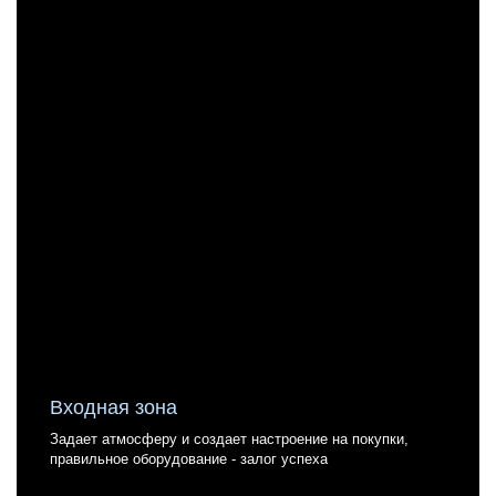
Входная зона
Холодильные витрины
Задает атмосферу и создает настроение на покупки,
Декорированные холодильные витрины органично
правильное оборудование - залог успеха
вписываются в интерьер