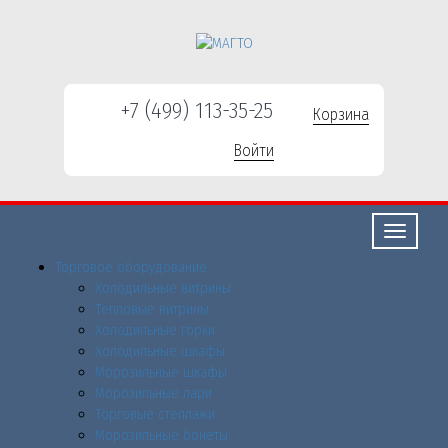
+7 (499) 113-35-25
Корзина
Войти
Свернуть/
развернут
Торговое оборудованиe
Холодильные витрины
Тепловые витрины
Холодильные горки
Холодильные шкафы
Морозильные шкафы
Морозильные лари
Торговые стеллажи
Морозильные бонеты