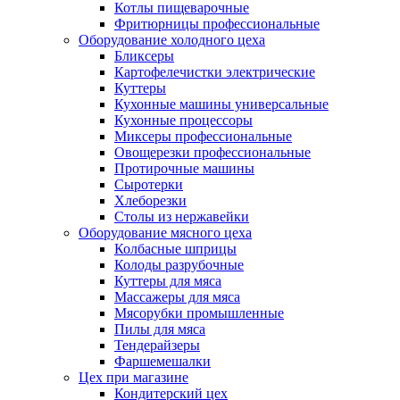
Котлы пищеварочные
Фритюрницы профессиональные
Оборудование холодного цеха
Бликсеры
Картофелечистки электрические
Куттеры
Кухонные машины универсальные
Кухонные процессоры
Миксеры профессиональные
Овощерезки профессиональные
Протирочные машины
Сыротерки
Хлеборезки
Столы из нержавейки
Оборудование мясного цеха
Колбасные шприцы
Колоды разрубочные
Куттеры для мяса
Массажеры для мяса
Мясорубки промышленные
Пилы для мяса
Тендерайзеры
Фаршемешалки
Цех при магазине
Кондитерский цех