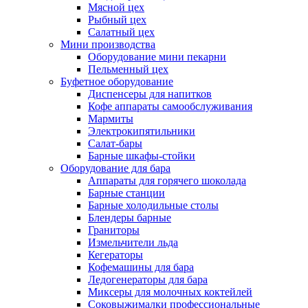
Мясной цех
Рыбный цех
Салатный цех
Мини производства
Оборудование мини пекарни
Пельменный цех
Буфетное оборудование
Диспенсеры для напитков
Кофе аппараты самообслуживания
Мармиты
Электрокипятильники
Cалат-бары
Барные шкафы-стойки
Оборудование для бара
Аппараты для горячего шоколада
Барные станции
Барные холодильные столы
Блендеры барные
Граниторы
Измельчители льда
Кегераторы
Кофемашины для бара
Ледогенераторы для бара
Миксеры для молочных коктейлей
Соковыжималки профессиональные