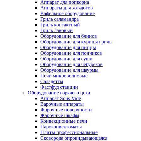
Аппарат для попкорна
Аппараты для хот-догов
Вафельное оборудование
Гриль саламандра
Гриль контактный
Гриль лавовый
Оборудование для блинов
Оборудование для курицы гриль
Оборудование для пиццы
Оборудование для пончиков
Оборудование для суши
Оборудование для чебуреков
Оборудование для шаурмы
Печи микроволновые
Саладетты
Фастфуд станции
Оборудование горячего цеха
Аппарат Sous-Vide
Варочные аппараты
Жарочные поверхности
Жарочные шкафы
Конвекционные печи
Пароконвектоматы
Плиты профессиональные
Сковорода опрокидывающаяся