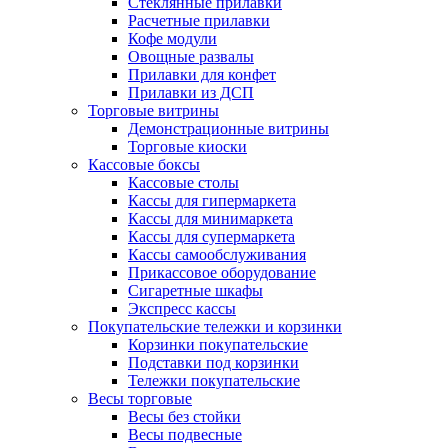
Стеклянные прилавки
Расчетные прилавки
Кофе модули
Овощные развалы
Прилавки для конфет
Прилавки из ДСП
Торговые витрины
Демонстрационные витрины
Торговые киоски
Кассовые боксы
Кассовые столы
Кассы для гипермаркета
Кассы для минимаркета
Кассы для супермаркета
Кассы самообслуживания
Прикассовое оборудование
Сигаретные шкафы
Экспресс кассы
Покупательские тележки и корзинки
Корзинки покупательские
Подставки под корзинки
Тележки покупательские
Весы торговые
Весы без стойки
Весы подвесные