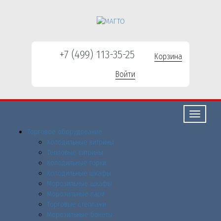
+7 (499) 113-35-25
Корзина
Войти
Свернуть/
развернут
Торговое оборудованиe
Холодильные витрины
Тепловые витрины
Холодильные горки
Холодильные шкафы
Морозильные шкафы
Морозильные лари
Торговые стеллажи
Морозильные бонеты