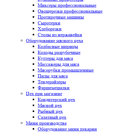
Миксеры профессиональные
Овощерезки профессиональные
Протирочные машины
Сыротерки
Хлеборезки
Столы из нержавейки
Оборудование мясного цеха
Колбасные шприцы
Колоды разрубочные
Куттеры для мяса
Массажеры для мяса
Мясорубки промышленные
Пилы для мяса
Тендерайзеры
Фаршемешалки
Цех при магазине
Кондитерский цех
Мясной цех
Рыбный цех
Салатный цех
Мини производства
Оборудование мини пекарни