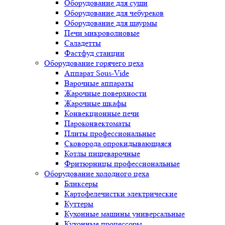
Оборудование для суши
Оборудование для чебуреков
Оборудование для шаурмы
Печи микроволновые
Саладетты
Фастфуд станции
Оборудование горячего цеха
Аппарат Sous-Vide
Варочные аппараты
Жарочные поверхности
Жарочные шкафы
Конвекционные печи
Пароконвектоматы
Плиты профессиональные
Сковорода опрокидывающаяся
Котлы пищеварочные
Фритюрницы профессиональные
Оборудование холодного цеха
Бликсеры
Картофелечистки электрические
Куттеры
Кухонные машины универсальные
Кухонные процессоры