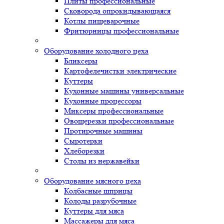
Плиты профессиональные
Сковорода опрокидывающаяся
Котлы пищеварочные
Фритюрницы профессиональные
Оборудование холодного цеха
Бликсеры
Картофелечистки электрические
Куттеры
Кухонные машины универсальные
Кухонные процессоры
Миксеры профессиональные
Овощерезки профессиональные
Протирочные машины
Сыротерки
Хлеборезки
Столы из нержавейки
Оборудование мясного цеха
Колбасные шприцы
Колоды разрубочные
Куттеры для мяса
Массажеры для мяса