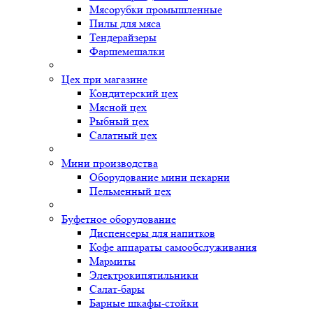
Мясорубки промышленные
Пилы для мяса
Тендерайзеры
Фаршемешалки
Цех при магазине
Кондитерский цех
Мясной цех
Рыбный цех
Салатный цех
Мини производства
Оборудование мини пекарни
Пельменный цех
Буфетное оборудование
Диспенсеры для напитков
Кофе аппараты самообслуживания
Мармиты
Электрокипятильники
Cалат-бары
Барные шкафы-стойки