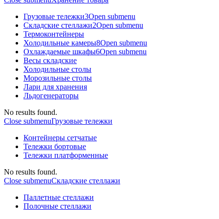
Грузовые тележки
3
Open submenu
Складские стеллажи
2
Open submenu
Термоконтейнеры
Холодильные камеры
8
Open submenu
Охлаждаемые шкафы
6
Open submenu
Весы складские
Холодильные столы
Морозильные столы
Лари для хранения
Льдогенераторы
No results found.
Close submenu
Грузовые тележки
Контейнеры сетчатые
Тележки бортовые
Тележки платформенные
No results found.
Close submenu
Складские стеллажи
Паллетные стеллажи
Полочные стеллажи