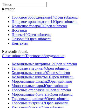
Каталог
Торговое оборудованиe
14
Open submenu
Пищевое производство
14
Open submenu
Хранение товара
10
Open submenu
Доставка
Проект
10
Open submenu
Обзоры
35
Open submenu
Контакты
No results found.
Close submenu
Торговое оборудованиe
Холодильные витрины
12
Open submenu
Тепловые витрины
4
Open submenu
Холодильные горки
9
Open submenu
Холодильные шкафы
11
Open submenu
Морозильные шкафы
2
Open submenu
Морозильные лари
4
Open submenu
Торговые стеллажи
14
Open submenu
Морозильные бонеты
3
Open submenu
Торговые прилавки
6
Open submenu
Торговые витрины
2
Open submenu
Кассовые боксы
8
Open submenu