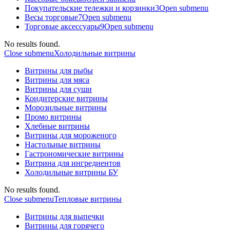
Покупательские тележки и корзинки
3
Open submenu
Весы торговые
7
Open submenu
Торговые аксессуары
9
Open submenu
No results found.
Close submenu
Холодильные витрины
Витрины для рыбы
Витрины для мяса
Витрины для суши
Кондитерские витрины
Морозильные витрины
Промо витрины
Хлебные витрины
Витрины для мороженого
Настольные витрины
Гастрономические витрины
Витрина для ингредиентов
Холодильные витрины БУ
No results found.
Close submenu
Тепловые витрины
Витрины для выпечки
Витрины для горячего