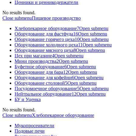
Ценники и ценникодержатели
No results found.
Close submenu
Пищевое производство
Хлебопекарное оборудование
7
Open submenu
Оборудование для фастфуда
16
Open submenu
Оборудование горячего цеха
10
Open submenu
Оборудование холодного цеха
11
Open submenu
Оборудование мясного цеха
8
Open submenu
Цех при магазине
4
Open submenu
Мини производства
2
Open submenu
Буфетное оборудование
6
Open submenu
Оборудование для бара
12
Open submenu
Оборудование для кофейни
6
Open submenu
Оборудование столовой
5
Open submenu
Посудомоечное оборудование
5
Open submenu
Нейтральное оборудование
12
Open submenu
БУ и Уценка
No results found.
Close submenu
Хлебопекарное оборудование
Мукопросеиватели
Подовые печи