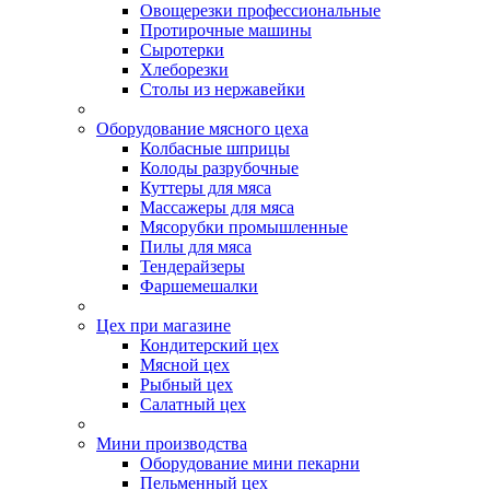
Овощерезки профессиональные
Протирочные машины
Сыротерки
Хлеборезки
Столы из нержавейки
Оборудование мясного цеха
Колбасные шприцы
Колоды разрубочные
Куттеры для мяса
Массажеры для мяса
Мясорубки промышленные
Пилы для мяса
Тендерайзеры
Фаршемешалки
Цех при магазине
Кондитерский цех
Мясной цех
Рыбный цех
Салатный цех
Мини производства
Оборудование мини пекарни
Пельменный цех