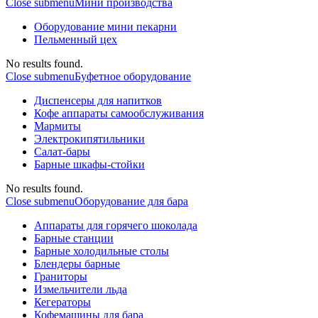
Close submenu
Мини производства
Оборудование мини пекарни
Пельменный цех
No results found.
Close submenu
Буфетное оборудование
Диспенсеры для напитков
Кофе аппараты самообслуживания
Мармиты
Электрокипятильники
Cалат-бары
Барные шкафы-стойки
No results found.
Close submenu
Оборудование для бара
Аппараты для горячего шоколада
Барные станции
Барные холодильные столы
Блендеры барные
Граниторы
Измельчители льда
Кегераторы
Кофемашины для бара