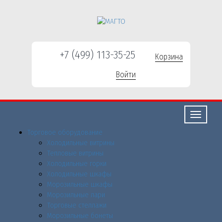
+7 (499) 113-35-25
Корзина
Войти
Свернуть/
развернут
Торговое оборудованиe
Холодильные витрины
Тепловые витрины
Холодильные горки
Холодильные шкафы
Морозильные шкафы
Морозильные лари
Торговые стеллажи
Морозильные бонеты