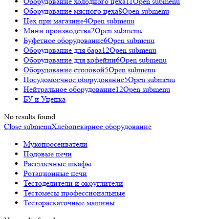
Оборудование холодного цеха
11
Open submenu
Оборудование мясного цеха
8
Open submenu
Цех при магазине
4
Open submenu
Мини производства
2
Open submenu
Буфетное оборудование
6
Open submenu
Оборудование для бара
12
Open submenu
Оборудование для кофейни
6
Open submenu
Оборудование столовой
5
Open submenu
Посудомоечное оборудование
5
Open submenu
Нейтральное оборудование
12
Open submenu
БУ и Уценка
No results found.
Close submenu
Хлебопекарное оборудование
Мукопросеиватели
Подовые печи
Расстоечные шкафы
Ротационные печи
Тестоделители и округлители
Тестомесы профессиональные
Тестораскаточные машины