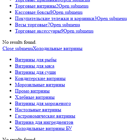
Торговые витрины
2
Open submenu
Кассовые боксы
8
Open submenu
Покупательские тележки и корзинки
3
Open submenu
Весы торговые
7
Open submenu
Торговые аксессуары
9
Open submenu
No results found.
Close submenu
Холодильные витрины
Витрины для рыбы
Витрины для мяса
Витрины для суши
Кондитерские витрины
Морозильные витрины
Промо витрины
Хлебные витрины
Витрины для мороженого
Настольные витрины
Гастрономические витрины
Витрина для ингредиентов
Холодильные витрины БУ
No results found.