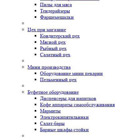
Пилы для мяса
Тендерайзеры
Фаршемешалки
Цех при магазине
Кондитерский цех
Мясной цех
Рыбный цех
Салатный цех
Мини производства
Оборудование мини пекарни
Пельменный цех
Буфетное оборудование
Диспенсеры для напитков
Кофе аппараты самообслуживания
Мармиты
Электрокипятильники
Cалат-бары
Барные шкафы-стойки