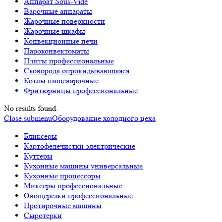
Аппарат Sous-Vide
Варочные аппараты
Жарочные поверхности
Жарочные шкафы
Конвекционные печи
Пароконвектоматы
Плиты профессиональные
Сковорода опрокидывающаяся
Котлы пищеварочные
Фритюрницы профессиональные
No results found.
Close submenu
Оборудование холодного цеха
Бликсеры
Картофелечистки электрические
Куттеры
Кухонные машины универсальные
Кухонные процессоры
Миксеры профессиональные
Овощерезки профессиональные
Протирочные машины
Сыротерки