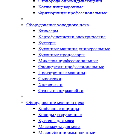
Сковорода опрокидывающаяся
Котлы пищеварочные
Фритюрницы профессиональные
Оборудование холодного цеха
Бликсеры
Картофелечистки электрические
Куттеры
Кухонные машины универсальные
Кухонные процессоры
Миксеры профессиональные
Овощерезки профессиональные
Протирочные машины
Сыротерки
Хлеборезки
Столы из нержавейки
Оборудование мясного цеха
Колбасные шприцы
Колоды разрубочные
Куттеры для мяса
Массажеры для мяса
Мясорубки промышленные