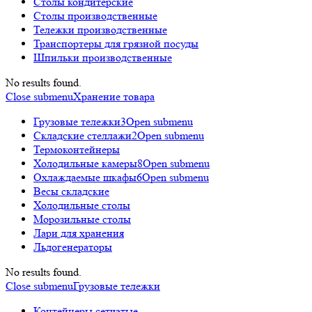
Столы кондитерские
Столы производственные
Тележки производственные
Транспортеры для грязной посуды
Шпильки производственные
No results found.
Close submenu
Хранение товара
Грузовые тележки
3
Open submenu
Складские стеллажи
2
Open submenu
Термоконтейнеры
Холодильные камеры
8
Open submenu
Охлаждаемые шкафы
6
Open submenu
Весы складские
Холодильные столы
Морозильные столы
Лари для хранения
Льдогенераторы
No results found.
Close submenu
Грузовые тележки
Контейнеры сетчатые