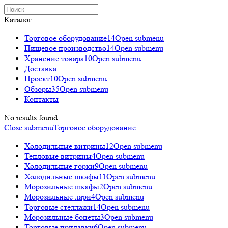
Каталог
Торговое оборудованиe
14
Open submenu
Пищевое производство
14
Open submenu
Хранение товара
10
Open submenu
Доставка
Проект
10
Open submenu
Обзоры
35
Open submenu
Контакты
No results found.
Close submenu
Торговое оборудованиe
Холодильные витрины
12
Open submenu
Тепловые витрины
4
Open submenu
Холодильные горки
9
Open submenu
Холодильные шкафы
11
Open submenu
Морозильные шкафы
2
Open submenu
Морозильные лари
4
Open submenu
Торговые стеллажи
14
Open submenu
Морозильные бонеты
3
Open submenu
Торговые прилавки
6
Open submenu