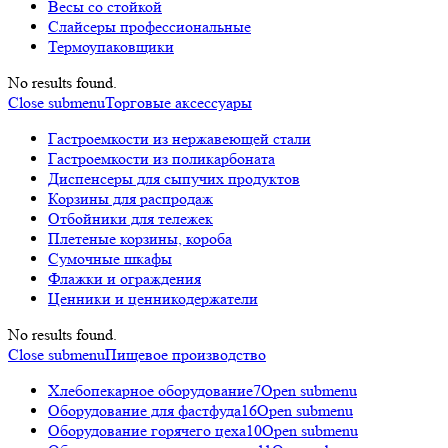
Весы со стойкой
Слайсеры профессиональные
Термоупаковщики
No results found.
Close submenu
Торговые аксессуары
Гастроемкости из нержавеющей стали
Гастроемкости из поликарбоната
Диспенсеры для сыпучих продуктов
Корзины для распродаж
Отбойники для тележек
Плетеные корзины, короба
Сумочные шкафы
Флажки и ограждения
Ценники и ценникодержатели
No results found.
Close submenu
Пищевое производство
Хлебопекарное оборудование
7
Open submenu
Оборудование для фастфуда
16
Open submenu
Оборудование горячего цеха
10
Open submenu