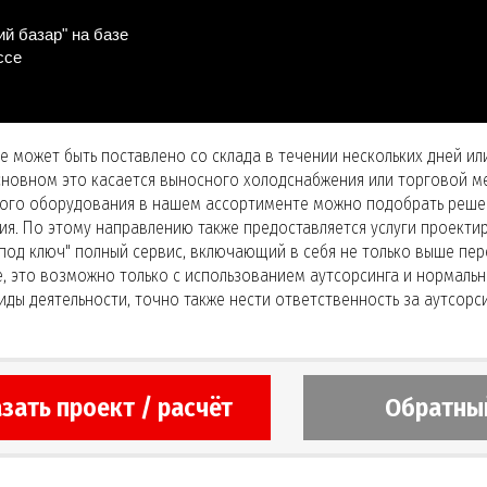
й базар" на базе
ссе
 может быть поставлено со склада в течении нескольких дней ил
 основном это касается выносного холодснабжения или торговой 
вого оборудования в нашем ассортименте можно подобрать реше
я. По этому направлению также предоставляется услуги проекти
под ключ" полный сервис, включающий в себя не только выше пер
ке, это возможно только с использованием аутсорсинга и нормал
ы деятельности, точно также нести ответственность за аутсорси
зать проект / расчёт
Обратны