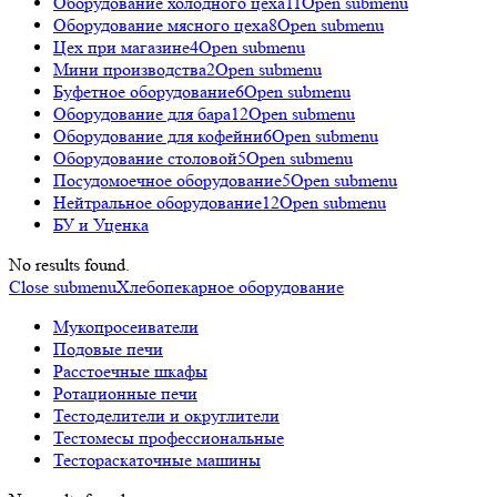
Оборудование холодного цеха
11
Open submenu
Оборудование мясного цеха
8
Open submenu
Цех при магазине
4
Open submenu
Мини производства
2
Open submenu
Буфетное оборудование
6
Open submenu
Оборудование для бара
12
Open submenu
Оборудование для кофейни
6
Open submenu
Оборудование столовой
5
Open submenu
Посудомоечное оборудование
5
Open submenu
Нейтральное оборудование
12
Open submenu
БУ и Уценка
No results found.
Close submenu
Хлебопекарное оборудование
Мукопросеиватели
Подовые печи
Расстоечные шкафы
Ротационные печи
Тестоделители и округлители
Тестомесы профессиональные
Тестораскаточные машины