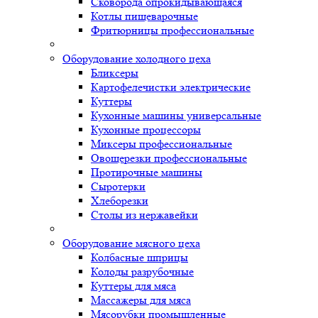
Сковорода опрокидывающаяся
Котлы пищеварочные
Фритюрницы профессиональные
Оборудование холодного цеха
Бликсеры
Картофелечистки электрические
Куттеры
Кухонные машины универсальные
Кухонные процессоры
Миксеры профессиональные
Овощерезки профессиональные
Протирочные машины
Сыротерки
Хлеборезки
Столы из нержавейки
Оборудование мясного цеха
Колбасные шприцы
Колоды разрубочные
Куттеры для мяса
Массажеры для мяса
Мясорубки промышленные