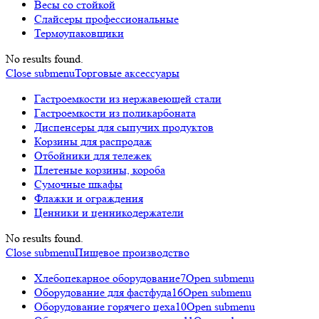
Весы со стойкой
Слайсеры профессиональные
Термоупаковщики
No results found.
Close submenu
Торговые аксессуары
Гастроемкости из нержавеющей стали
Гастроемкости из поликарбоната
Диспенсеры для сыпучих продуктов
Корзины для распродаж
Отбойники для тележек
Плетеные корзины, короба
Сумочные шкафы
Флажки и ограждения
Ценники и ценникодержатели
No results found.
Close submenu
Пищевое производство
Хлебопекарное оборудование
7
Open submenu
Оборудование для фастфуда
16
Open submenu
Оборудование горячего цеха
10
Open submenu