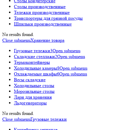
Столы кондитерские
Столы производственные
Тележки производственные
Транспортеры для грязной посуды
Шпильки производственные
No results found.
Close submenu
Хранение товара
Грузовые тележки
3
Open submenu
Складские стеллажи
2
Open submenu
Термоконтейнеры
Холодильные камеры
8
Open submenu
Охлаждаемые шкафы
6
Open submenu
Весы складские
Холодильные столы
Морозильные столы
Лари для хранения
Льдогенераторы
No results found.
Close submenu
Грузовые тележки
Контейнеры сетчатые