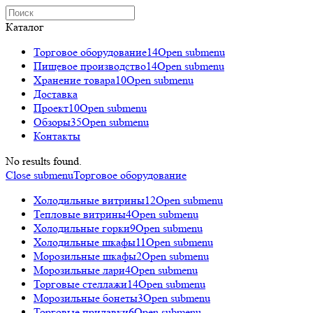
Каталог
Торговое оборудованиe
14
Open submenu
Пищевое производство
14
Open submenu
Хранение товара
10
Open submenu
Доставка
Проект
10
Open submenu
Обзоры
35
Open submenu
Контакты
No results found.
Close submenu
Торговое оборудованиe
Холодильные витрины
12
Open submenu
Тепловые витрины
4
Open submenu
Холодильные горки
9
Open submenu
Холодильные шкафы
11
Open submenu
Морозильные шкафы
2
Open submenu
Морозильные лари
4
Open submenu
Торговые стеллажи
14
Open submenu
Морозильные бонеты
3
Open submenu
Торговые прилавки
6
Open submenu