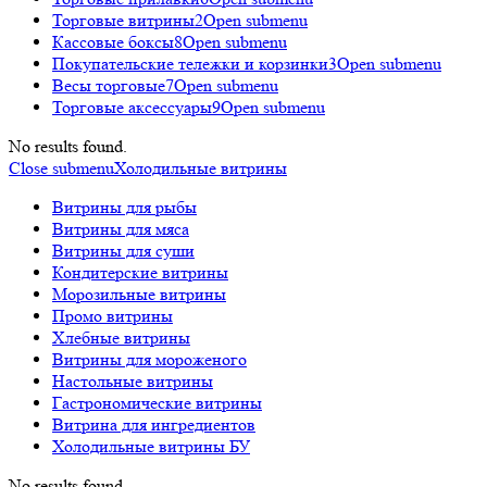
Торговые витрины
2
Open submenu
Кассовые боксы
8
Open submenu
Покупательские тележки и корзинки
3
Open submenu
Весы торговые
7
Open submenu
Торговые аксессуары
9
Open submenu
No results found.
Close submenu
Холодильные витрины
Витрины для рыбы
Витрины для мяса
Витрины для суши
Кондитерские витрины
Морозильные витрины
Промо витрины
Хлебные витрины
Витрины для мороженого
Настольные витрины
Гастрономические витрины
Витрина для ингредиентов
Холодильные витрины БУ
No results found.