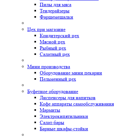
Пилы для мяса
Тендерайзеры
Фаршемешалки
Цех при магазине
Кондитерский цех
Мясной цех
Рыбный цех
Салатный цех
Мини производства
Оборудование мини пекарни
Пельменный цех
Буфетное оборудование
Диспенсеры для напитков
Кофе аппараты самообслуживания
Мармиты
Электрокипятильники
Cалат-бары
Барные шкафы-стойки