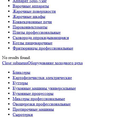
Аппарат Sous-Vide
Варочные аппараты
Жарочные поверхности
Жарочные шкафы
Конвекционные печи
Пароконвектоматы
Плиты профессиональные
Сковорода опрокидывающаяся
Котлы пищеварочные
Фритюрницы профессиональные
No results found.
Close submenu
Оборудование холодного цеха
Бликсеры
Картофелечистки электрические
Куттеры
Кухонные машины универсальные
Кухонные процессоры
Миксеры профессиональные
Овощерезки профессиональные
Протирочные машины
Сыротерки