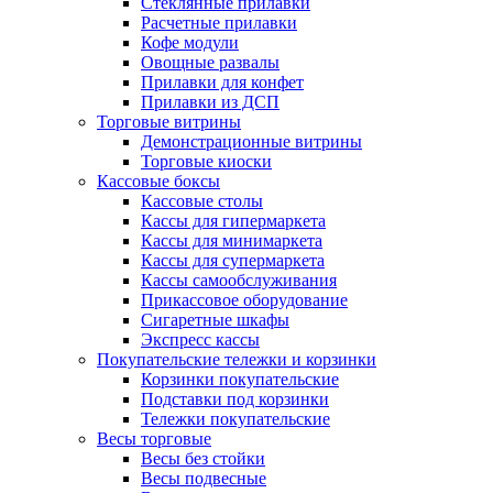
Стеклянные прилавки
Расчетные прилавки
Кофе модули
Овощные развалы
Прилавки для конфет
Прилавки из ДСП
Торговые витрины
Демонстрационные витрины
Торговые киоски
Кассовые боксы
Кассовые столы
Кассы для гипермаркета
Кассы для минимаркета
Кассы для супермаркета
Кассы самообслуживания
Прикассовое оборудование
Сигаретные шкафы
Экспресс кассы
Покупательские тележки и корзинки
Корзинки покупательские
Подставки под корзинки
Тележки покупательские
Весы торговые
Весы без стойки
Весы подвесные