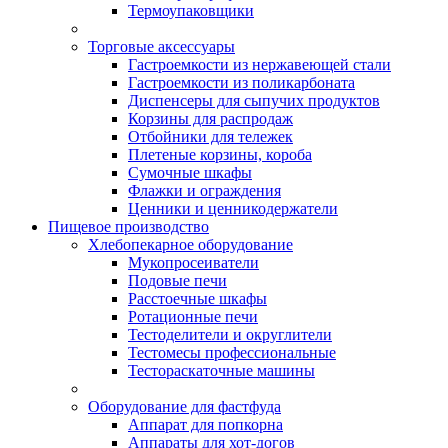
Термоупаковщики
Торговые аксессуары
Гастроемкости из нержавеющей стали
Гастроемкости из поликарбоната
Диспенсеры для сыпучих продуктов
Корзины для распродаж
Отбойники для тележек
Плетеные корзины, короба
Сумочные шкафы
Флажки и ограждения
Ценники и ценникодержатели
Пищевое производство
Хлебопекарное оборудование
Мукопросеиватели
Подовые печи
Расстоечные шкафы
Ротационные печи
Тестоделители и округлители
Тестомесы профессиональные
Тестораскаточные машины
Оборудование для фастфуда
Аппарат для попкорна
Аппараты для хот-догов