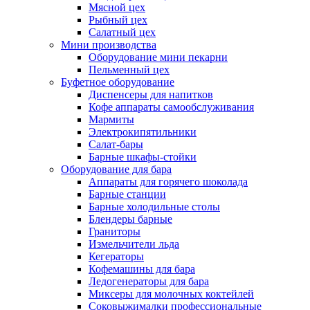
Мясной цех
Рыбный цех
Салатный цех
Мини производства
Оборудование мини пекарни
Пельменный цех
Буфетное оборудование
Диспенсеры для напитков
Кофе аппараты самообслуживания
Мармиты
Электрокипятильники
Cалат-бары
Барные шкафы-стойки
Оборудование для бара
Аппараты для горячего шоколада
Барные станции
Барные холодильные столы
Блендеры барные
Граниторы
Измельчители льда
Кегераторы
Кофемашины для бара
Ледогенераторы для бара
Миксеры для молочных коктейлей
Соковыжималки профессиональные