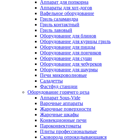
Аппарат для попкорна
Аппараты для хот-догов
Вафельное оборудование
Гриль саламандра
Гриль контактный
Гриль лавовый
Оборудование для блинов
Оборудование для курицы гриль
Оборудование для пиццы
Оборудование для пончиков
Оборудование для суши
Оборудование для чебуреков
Оборудование для шаурмы
Печи микроволновые
Саладетты
Фастфуд станции
Оборудование горячего цеха
Аппарат Sous-Vide
Варочные аппараты
Жарочные поверхности
Жарочные шкафы
Конвекционные печи
Пароконвектоматы
Плиты профессиональные
Сковорода опрокидывающаяся