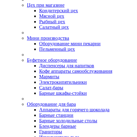
Цех при магазине
Кондитерский цех
Мясной цех
Рыбный цех
Салатный цех
Мини производства
Оборудование мини пекарни
Пельменный цех
Буфетное оборудование
Диспенсеры для напитков
Кофе аппараты самообслуживания
Мармиты
Электрокипятильники
Cалат-бары
Барные шкафы-стойки
Оборудование для бара
Аппараты для горячего шоколада
Барные станции
Барные холодильные столы
Блендеры барные
Граниторы