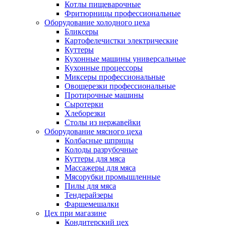
Котлы пищеварочные
Фритюрницы профессиональные
Оборудование холодного цеха
Бликсеры
Картофелечистки электрические
Куттеры
Кухонные машины универсальные
Кухонные процессоры
Миксеры профессиональные
Овощерезки профессиональные
Протирочные машины
Сыротерки
Хлеборезки
Столы из нержавейки
Оборудование мясного цеха
Колбасные шприцы
Колоды разрубочные
Куттеры для мяса
Массажеры для мяса
Мясорубки промышленные
Пилы для мяса
Тендерайзеры
Фаршемешалки
Цех при магазине
Кондитерский цех