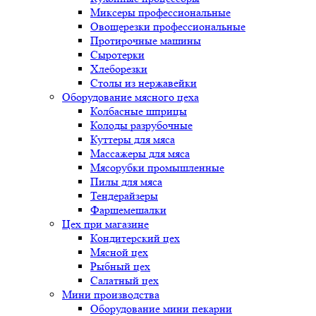
Миксеры профессиональные
Овощерезки профессиональные
Протирочные машины
Сыротерки
Хлеборезки
Столы из нержавейки
Оборудование мясного цеха
Колбасные шприцы
Колоды разрубочные
Куттеры для мяса
Массажеры для мяса
Мясорубки промышленные
Пилы для мяса
Тендерайзеры
Фаршемешалки
Цех при магазине
Кондитерский цех
Мясной цех
Рыбный цех
Салатный цех
Мини производства
Оборудование мини пекарни