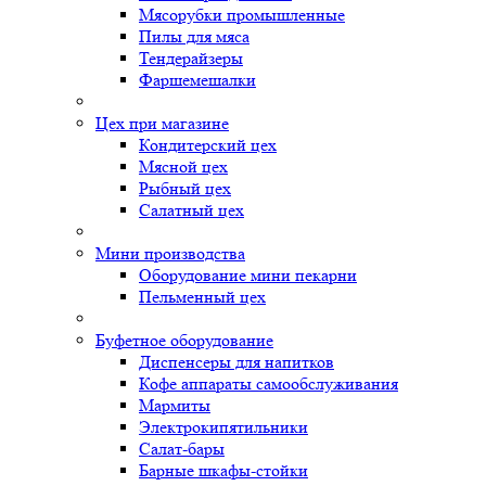
Мясорубки промышленные
Пилы для мяса
Тендерайзеры
Фаршемешалки
Цех при магазине
Кондитерский цех
Мясной цех
Рыбный цех
Салатный цех
Мини производства
Оборудование мини пекарни
Пельменный цех
Буфетное оборудование
Диспенсеры для напитков
Кофе аппараты самообслуживания
Мармиты
Электрокипятильники
Cалат-бары
Барные шкафы-стойки