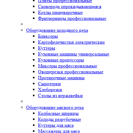
Плиты профессиональные
Сковорода опрокидывающаяся
Котлы пищеварочные
Фритюрницы профессиональные
Оборудование холодного цеха
Бликсеры
Картофелечистки электрические
Куттеры
Кухонные машины универсальные
Кухонные процессоры
Миксеры профессиональные
Овощерезки профессиональные
Протирочные машины
Сыротерки
Хлеборезки
Столы из нержавейки
Оборудование мясного цеха
Колбасные шприцы
Колоды разрубочные
Куттеры для мяса
Массажеры для мяса