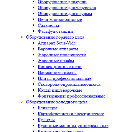
Оборудование для суши
Оборудование для чебуреков
Оборудование для шаурмы
Печи микроволновые
Саладетты
Фастфуд станции
Оборудование горячего цеха
Аппарат Sous-Vide
Варочные аппараты
Жарочные поверхности
Жарочные шкафы
Конвекционные печи
Пароконвектоматы
Плиты профессиональные
Сковорода опрокидывающаяся
Котлы пищеварочные
Фритюрницы профессиональные
Оборудование холодного цеха
Бликсеры
Картофелечистки электрические
Куттеры
Кухонные машины универсальные
Кухонные процессоры