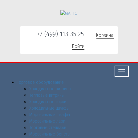
+7 (499) 113-35-25
Корзина
Войти
Свернуть/
развернут
Торговое оборудованиe
Холодильные витрины
Тепловые витрины
Холодильные горки
Холодильные шкафы
Морозильные шкафы
Морозильные лари
Торговые стеллажи
Морозильные бонеты