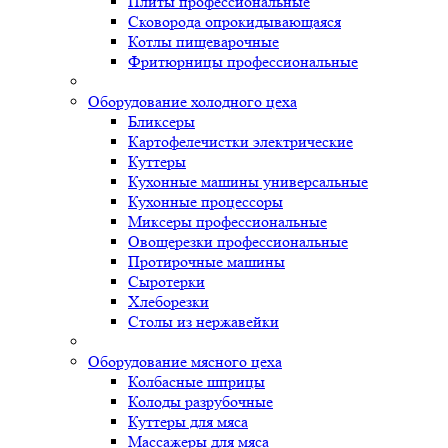
Плиты профессиональные
Сковорода опрокидывающаяся
Котлы пищеварочные
Фритюрницы профессиональные
Оборудование холодного цеха
Бликсеры
Картофелечистки электрические
Куттеры
Кухонные машины универсальные
Кухонные процессоры
Миксеры профессиональные
Овощерезки профессиональные
Протирочные машины
Сыротерки
Хлеборезки
Столы из нержавейки
Оборудование мясного цеха
Колбасные шприцы
Колоды разрубочные
Куттеры для мяса
Массажеры для мяса