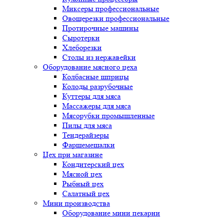
Миксеры профессиональные
Овощерезки профессиональные
Протирочные машины
Сыротерки
Хлеборезки
Столы из нержавейки
Оборудование мясного цеха
Колбасные шприцы
Колоды разрубочные
Куттеры для мяса
Массажеры для мяса
Мясорубки промышленные
Пилы для мяса
Тендерайзеры
Фаршемешалки
Цех при магазине
Кондитерский цех
Мясной цех
Рыбный цех
Салатный цех
Мини производства
Оборудование мини пекарни