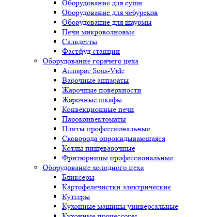
Оборудование для суши
Оборудование для чебуреков
Оборудование для шаурмы
Печи микроволновые
Саладетты
Фастфуд станции
Оборудование горячего цеха
Аппарат Sous-Vide
Варочные аппараты
Жарочные поверхности
Жарочные шкафы
Конвекционные печи
Пароконвектоматы
Плиты профессиональные
Сковорода опрокидывающаяся
Котлы пищеварочные
Фритюрницы профессиональные
Оборудование холодного цеха
Бликсеры
Картофелечистки электрические
Куттеры
Кухонные машины универсальные
Кухонные процессоры