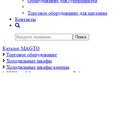
Оборудование для супермаркета
Торговое оборудование для магазина
Контакты
Поиск
Каталог MAGTO
Торговое оборудованиe
Холодильные шкафы
Холодильные шкафы-камеры
КХН со СФ пристенного типа Polair
КХН со СФ пристенного типа Polair
Код товара:
43975
Важные параметры:
- верхнее расположение агрегата
- высота секции 2200 мм
- доступная глубина 760, 1060, 1360