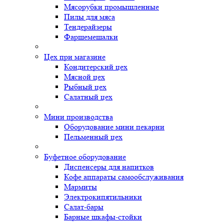
Мясорубки промышленные
Пилы для мяса
Тендерайзеры
Фаршемешалки
Цех при магазине
Кондитерский цех
Мясной цех
Рыбный цех
Салатный цех
Мини производства
Оборудование мини пекарни
Пельменный цех
Буфетное оборудование
Диспенсеры для напитков
Кофе аппараты самообслуживания
Мармиты
Электрокипятильники
Cалат-бары
Барные шкафы-стойки