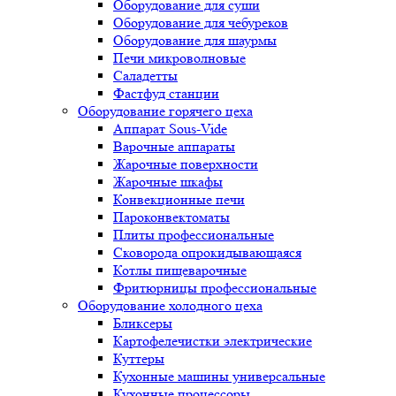
Оборудование для суши
Оборудование для чебуреков
Оборудование для шаурмы
Печи микроволновые
Саладетты
Фастфуд станции
Оборудование горячего цеха
Аппарат Sous-Vide
Варочные аппараты
Жарочные поверхности
Жарочные шкафы
Конвекционные печи
Пароконвектоматы
Плиты профессиональные
Сковорода опрокидывающаяся
Котлы пищеварочные
Фритюрницы профессиональные
Оборудование холодного цеха
Бликсеры
Картофелечистки электрические
Куттеры
Кухонные машины универсальные
Кухонные процессоры