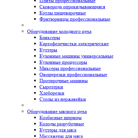
Плиты профессиональные
Сковорода опрокидывающаяся
Котлы пищеварочные
Фритюрницы профессиональные
Оборудование холодного цеха
Бликсеры
Картофелечистки электрические
Куттеры
Кухонные машины универсальные
Кухонные процессоры
Миксеры профессиональные
Овощерезки профессиональные
Протирочные машины
Сыротерки
Хлеборезки
Столы из нержавейки
Оборудование мясного цеха
Колбасные шприцы
Колоды разрубочные
Куттеры для мяса
Массажеры для мяса