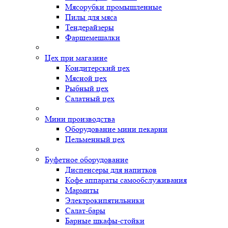
Мясорубки промышленные
Пилы для мяса
Тендерайзеры
Фаршемешалки
Цех при магазине
Кондитерский цех
Мясной цех
Рыбный цех
Салатный цех
Мини производства
Оборудование мини пекарни
Пельменный цех
Буфетное оборудование
Диспенсеры для напитков
Кофе аппараты самообслуживания
Мармиты
Электрокипятильники
Cалат-бары
Барные шкафы-стойки