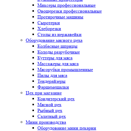
Миксеры профессиональные
Овощерезки профессиональные
Протирочные машины
Сыротерки
Хлеборезки
Столы из нержавейки
Оборудование мясного цеха
Колбасные шприцы
Колоды разрубочные
Куттеры для мяса
Массажеры для мяса
Мясорубки промышленные
Пилы для мяса
Тендерайзеры
Фаршемешалки
Цех при магазине
Кондитерский цех
Мясной цех
Рыбный цех
Салатный цех
Мини производства
Оборудование мини пекарни