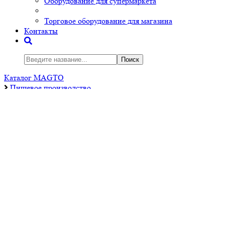
Оборудование для супермаркета
Торговое оборудование для магазина
Контакты
Поиск
Каталог MAGTO
Пищевое производство
Оборудование мясного цеха
Колоды разрубочные
Разрубочная колода Атеси КР
Разрубочная колода Атеси КР
Код товара:
МТТ18555
Технические характеристики
- Колода изготовлена из натурального бука