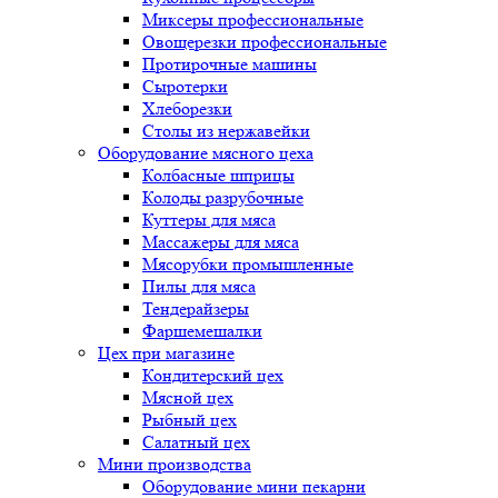
Миксеры профессиональные
Овощерезки профессиональные
Протирочные машины
Сыротерки
Хлеборезки
Столы из нержавейки
Оборудование мясного цеха
Колбасные шприцы
Колоды разрубочные
Куттеры для мяса
Массажеры для мяса
Мясорубки промышленные
Пилы для мяса
Тендерайзеры
Фаршемешалки
Цех при магазине
Кондитерский цех
Мясной цех
Рыбный цех
Салатный цех
Мини производства
Оборудование мини пекарни