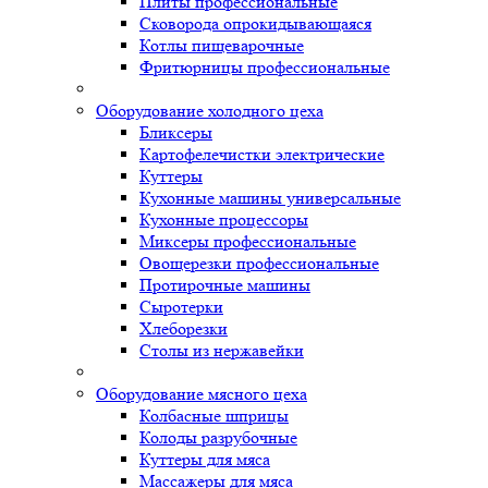
Плиты профессиональные
Сковорода опрокидывающаяся
Котлы пищеварочные
Фритюрницы профессиональные
Оборудование холодного цеха
Бликсеры
Картофелечистки электрические
Куттеры
Кухонные машины универсальные
Кухонные процессоры
Миксеры профессиональные
Овощерезки профессиональные
Протирочные машины
Сыротерки
Хлеборезки
Столы из нержавейки
Оборудование мясного цеха
Колбасные шприцы
Колоды разрубочные
Куттеры для мяса
Массажеры для мяса