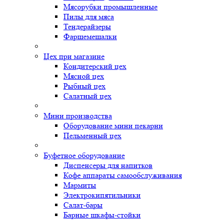
Мясорубки промышленные
Пилы для мяса
Тендерайзеры
Фаршемешалки
Цех при магазине
Кондитерский цех
Мясной цех
Рыбный цех
Салатный цех
Мини производства
Оборудование мини пекарни
Пельменный цех
Буфетное оборудование
Диспенсеры для напитков
Кофе аппараты самообслуживания
Мармиты
Электрокипятильники
Cалат-бары
Барные шкафы-стойки