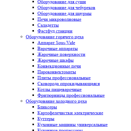
Оборудование для суши
Оборудование для чебуреков
Оборудование для шаурмы
Печи микроволновые
Саладетты
Фастфуд станции
Оборудование горячего цеха
Аппарат Sous-Vide
Варочные аппараты
Жарочные поверхности
Жарочные шкафы
Конвекционные печи
Пароконвектоматы
Плиты профессиональные
Сковорода опрокидывающаяся
Котлы пищеварочные
Фритюрницы профессиональные
Оборудование холодного цеха
Бликсеры
Картофелечистки электрические
Куттеры
Кухонные машины универсальные
Кухонные процессоры