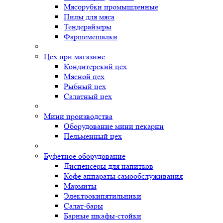
Мясорубки промышленные
Пилы для мяса
Тендерайзеры
Фаршемешалки
Цех при магазине
Кондитерский цех
Мясной цех
Рыбный цех
Салатный цех
Мини производства
Оборудование мини пекарни
Пельменный цех
Буфетное оборудование
Диспенсеры для напитков
Кофе аппараты самообслуживания
Мармиты
Электрокипятильники
Cалат-бары
Барные шкафы-стойки