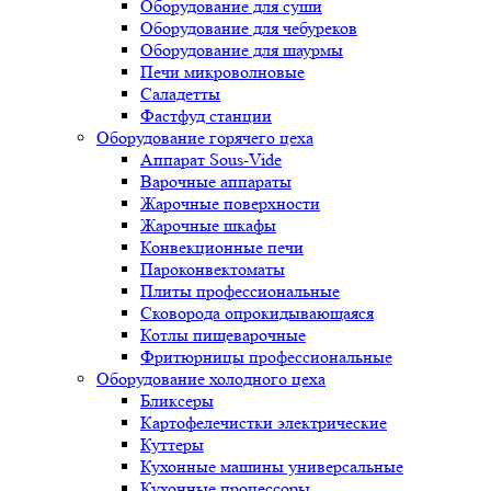
Оборудование для суши
Оборудование для чебуреков
Оборудование для шаурмы
Печи микроволновые
Саладетты
Фастфуд станции
Оборудование горячего цеха
Аппарат Sous-Vide
Варочные аппараты
Жарочные поверхности
Жарочные шкафы
Конвекционные печи
Пароконвектоматы
Плиты профессиональные
Сковорода опрокидывающаяся
Котлы пищеварочные
Фритюрницы профессиональные
Оборудование холодного цеха
Бликсеры
Картофелечистки электрические
Куттеры
Кухонные машины универсальные
Кухонные процессоры