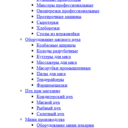
Миксеры профессиональные
Овощерезки профессиональные
Протирочные машины
Сыротерки
Хлеборезки
Столы из нержавейки
Оборудование мясного цеха
Колбасные шприцы
Колоды разрубочные
Куттеры для мяса
Массажеры для мяса
Мясорубки промышленные
Пилы для мяса
Тендерайзеры
Фаршемешалки
Цех при магазине
Кондитерский цех
Мясной цех
Рыбный цех
Салатный цех
Мини производства
Оборудование мини пекарни