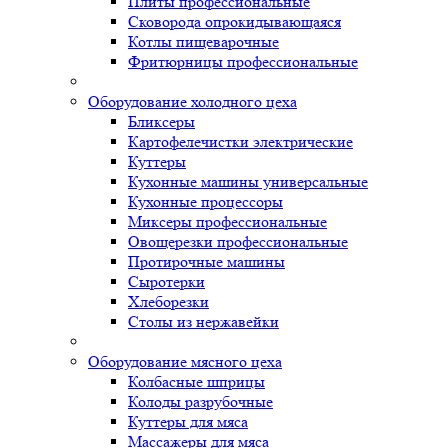
Плиты профессиональные
Сковорода опрокидывающаяся
Котлы пищеварочные
Фритюрницы профессиональные
Оборудование холодного цеха
Бликсеры
Картофелечистки электрические
Куттеры
Кухонные машины универсальные
Кухонные процессоры
Миксеры профессиональные
Овощерезки профессиональные
Протирочные машины
Сыротерки
Хлеборезки
Столы из нержавейки
Оборудование мясного цеха
Колбасные шприцы
Колоды разрубочные
Куттеры для мяса
Массажеры для мяса