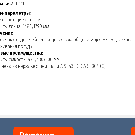
вара:
МТТ5111
е параметры:
ик - нет, дверцы - нет
риты длина: 1490/1790 мм
чение:
моечных отделений на предприятиях общепита для мытья, дезинфе
скивания посуды
вые преимущества:
риты емкости: 430/430/300 мм
лнена из нержавеющей стали AISI 430 (Б) AISI 304 (С)