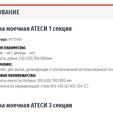
ОВАНИЕ
на моечная АТЕСИ 1 секция
вара:
МТТ5080
е параметры:
ик - нет, дверцы - нет
риты длина: 530/630/700/800мм
чение:
пит, для мытья, дезинфекции и ополаскивания использованной по
вые преимущества:
риты емкости глубина: 300/400/700/800 мм
лнена из нержавеющей стали AISI 430 (Б) AISI 304 (С)
на моечная АТЕСИ 3 секции