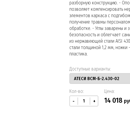
разборную конструкцию. - Опо
позволяет компенсировать нер
элементов каркаса с подгибом
получение травмы персоналом 
обработке. - Углы заварены и
безопасность и облегчает сан
из нержавеющей стали AISI 430
стали толщиной 1,2 мм, ножки 
пластика.
Доступные варианты:
Кол-во:
Цена:
14 018
ру
-
+