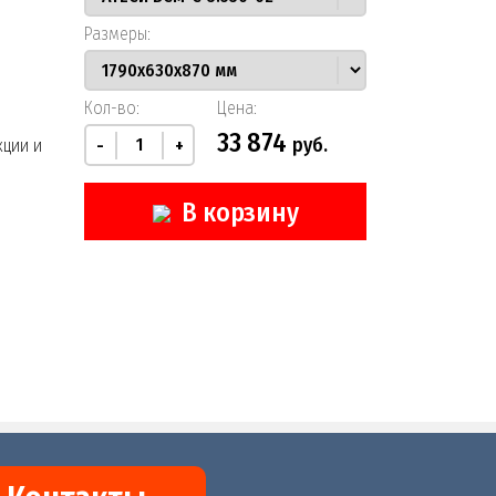
Размеры:
Кол-во:
Цена:
33 874
руб.
кции и
-
+
В корзину