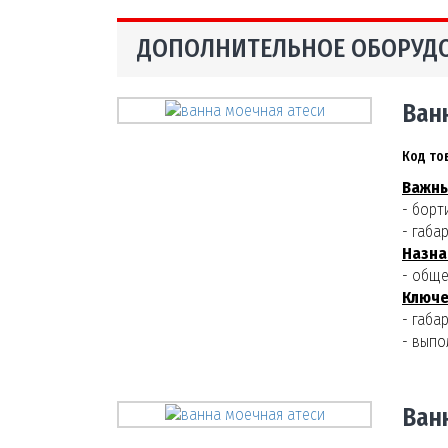
ДОПОЛНИТЕЛЬНОЕ ОБОРУД
Ван
Код то
Важны
- борт
- габа
Назна
- обще
Ключе
- габа
- выпо
Ван