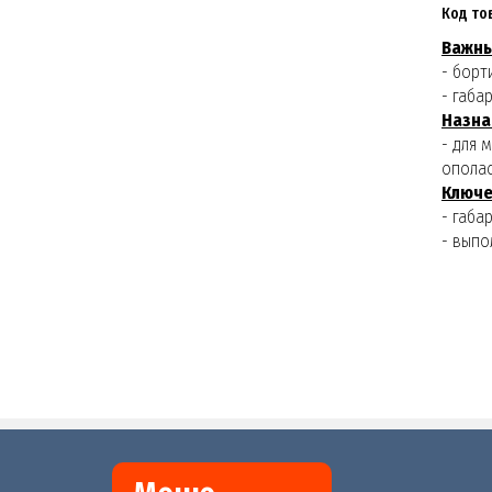
Код то
Важны
- борт
- габа
Назна
- для 
опола
Ключе
- габа
- выпо