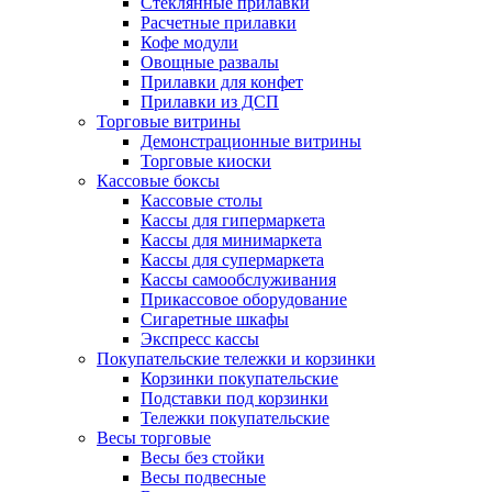
Стеклянные прилавки
Расчетные прилавки
Кофе модули
Овощные развалы
Прилавки для конфет
Прилавки из ДСП
Торговые витрины
Демонстрационные витрины
Торговые киоски
Кассовые боксы
Кассовые столы
Кассы для гипермаркета
Кассы для минимаркета
Кассы для супермаркета
Кассы самообслуживания
Прикассовое оборудование
Сигаретные шкафы
Экспресс кассы
Покупательские тележки и корзинки
Корзинки покупательские
Подставки под корзинки
Тележки покупательские
Весы торговые
Весы без стойки
Весы подвесные