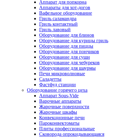
Аппарат для попкорна
Аппараты для хот-догов
Вафельное оборудование
Гриль саламандра
Гриль контактный
Гриль лавовый
Оборудование для блинов
Оборудование для курицы гриль
Оборудование для пиццы
Оборудование для пончиков
Оборудование для суши
Оборудование для чебуреков
Оборудование для шаурмы
Печи микроволновые
Саладетты
Фастфуд станции
Оборудование горячего цеха
Аппарат Sous-Vide
Варочные аппараты
Жарочные поверхности
Жарочные шкафы
Конвекционные печи
Пароконвектоматы
Плиты профессиональные
Сковорода опрокидывающаяся