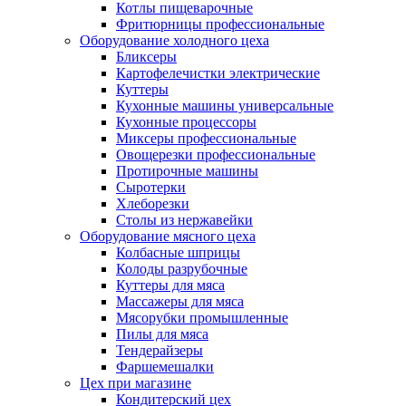
Котлы пищеварочные
Фритюрницы профессиональные
Оборудование холодного цеха
Бликсеры
Картофелечистки электрические
Куттеры
Кухонные машины универсальные
Кухонные процессоры
Миксеры профессиональные
Овощерезки профессиональные
Протирочные машины
Сыротерки
Хлеборезки
Столы из нержавейки
Оборудование мясного цеха
Колбасные шприцы
Колоды разрубочные
Куттеры для мяса
Массажеры для мяса
Мясорубки промышленные
Пилы для мяса
Тендерайзеры
Фаршемешалки
Цех при магазине
Кондитерский цех