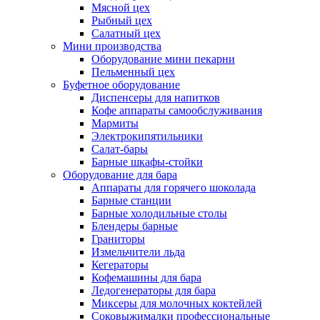
Мясной цех
Рыбный цех
Салатный цех
Мини производства
Оборудование мини пекарни
Пельменный цех
Буфетное оборудование
Диспенсеры для напитков
Кофе аппараты самообслуживания
Мармиты
Электрокипятильники
Cалат-бары
Барные шкафы-стойки
Оборудование для бара
Аппараты для горячего шоколада
Барные станции
Барные холодильные столы
Блендеры барные
Граниторы
Измельчители льда
Кегераторы
Кофемашины для бара
Ледогенераторы для бара
Миксеры для молочных коктейлей
Соковыжималки профессиональные