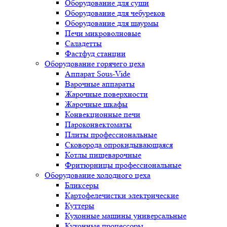
Оборудование для суши
Оборудование для чебуреков
Оборудование для шаурмы
Печи микроволновые
Саладетты
Фастфуд станции
Оборудование горячего цеха
Аппарат Sous-Vide
Варочные аппараты
Жарочные поверхности
Жарочные шкафы
Конвекционные печи
Пароконвектоматы
Плиты профессиональные
Сковорода опрокидывающаяся
Котлы пищеварочные
Фритюрницы профессиональные
Оборудование холодного цеха
Бликсеры
Картофелечистки электрические
Куттеры
Кухонные машины универсальные
Кухонные процессоры