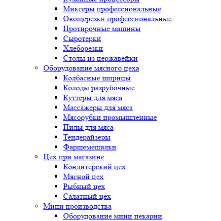
Миксеры профессиональные
Овощерезки профессиональные
Протирочные машины
Сыротерки
Хлеборезки
Столы из нержавейки
Оборудование мясного цеха
Колбасные шприцы
Колоды разрубочные
Куттеры для мяса
Массажеры для мяса
Мясорубки промышленные
Пилы для мяса
Тендерайзеры
Фаршемешалки
Цех при магазине
Кондитерский цех
Мясной цех
Рыбный цех
Салатный цех
Мини производства
Оборудование мини пекарни