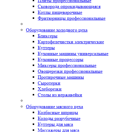
Плиты профессиональные
Сковорода опрокидывающаяся
Котлы пищеварочные
Фритюрницы профессиональные
Оборудование холодного цеха
Бликсеры
Картофелечистки электрические
Куттеры
Кухонные машины универсальные
Кухонные процессоры
Миксеры профессиональные
Овощерезки профессиональные
Протирочные машины
Сыротерки
Хлеборезки
Столы из нержавейки
Оборудование мясного цеха
Колбасные шприцы
Колоды разрубочные
Куттеры для мяса
Массажеры для мяса