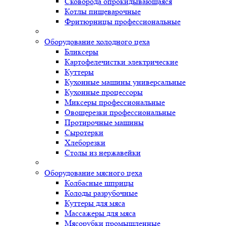
Сковорода опрокидывающаяся
Котлы пищеварочные
Фритюрницы профессиональные
Оборудование холодного цеха
Бликсеры
Картофелечистки электрические
Куттеры
Кухонные машины универсальные
Кухонные процессоры
Миксеры профессиональные
Овощерезки профессиональные
Протирочные машины
Сыротерки
Хлеборезки
Столы из нержавейки
Оборудование мясного цеха
Колбасные шприцы
Колоды разрубочные
Куттеры для мяса
Массажеры для мяса
Мясорубки промышленные