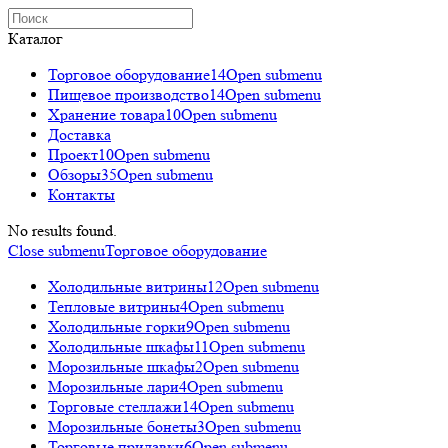
Каталог
Торговое оборудованиe
14
Open submenu
Пищевое производство
14
Open submenu
Хранение товара
10
Open submenu
Доставка
Проект
10
Open submenu
Обзоры
35
Open submenu
Контакты
No results found.
Close submenu
Торговое оборудованиe
Холодильные витрины
12
Open submenu
Тепловые витрины
4
Open submenu
Холодильные горки
9
Open submenu
Холодильные шкафы
11
Open submenu
Морозильные шкафы
2
Open submenu
Морозильные лари
4
Open submenu
Торговые стеллажи
14
Open submenu
Морозильные бонеты
3
Open submenu
Торговые прилавки
6
Open submenu