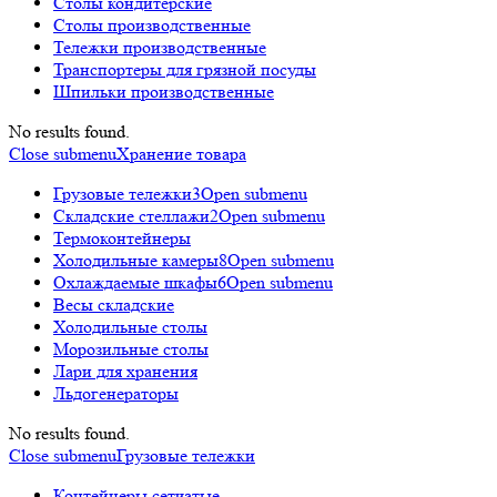
Столы кондитерские
Столы производственные
Тележки производственные
Транспортеры для грязной посуды
Шпильки производственные
No results found.
Close submenu
Хранение товара
Грузовые тележки
3
Open submenu
Складские стеллажи
2
Open submenu
Термоконтейнеры
Холодильные камеры
8
Open submenu
Охлаждаемые шкафы
6
Open submenu
Весы складские
Холодильные столы
Морозильные столы
Лари для хранения
Льдогенераторы
No results found.
Close submenu
Грузовые тележки
Контейнеры сетчатые