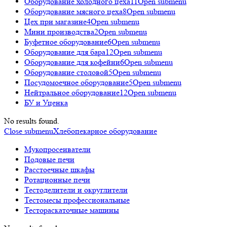
Оборудование холодного цеха
11
Open submenu
Оборудование мясного цеха
8
Open submenu
Цех при магазине
4
Open submenu
Мини производства
2
Open submenu
Буфетное оборудование
6
Open submenu
Оборудование для бара
12
Open submenu
Оборудование для кофейни
6
Open submenu
Оборудование столовой
5
Open submenu
Посудомоечное оборудование
5
Open submenu
Нейтральное оборудование
12
Open submenu
БУ и Уценка
No results found.
Close submenu
Хлебопекарное оборудование
Мукопросеиватели
Подовые печи
Расстоечные шкафы
Ротационные печи
Тестоделители и округлители
Тестомесы профессиональные
Тестораскаточные машины