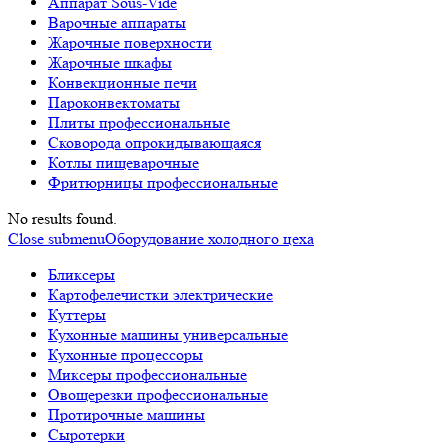
Аппарат Sous-Vide
Варочные аппараты
Жарочные поверхности
Жарочные шкафы
Конвекционные печи
Пароконвектоматы
Плиты профессиональные
Сковорода опрокидывающаяся
Котлы пищеварочные
Фритюрницы профессиональные
No results found.
Close submenu
Оборудование холодного цеха
Бликсеры
Картофелечистки электрические
Куттеры
Кухонные машины универсальные
Кухонные процессоры
Миксеры профессиональные
Овощерезки профессиональные
Протирочные машины
Сыротерки