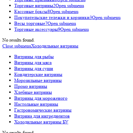
Торговые витрины
2
Open submenu
Кассовые боксы
8
Open submenu
Покупательские тележки и корзинки
3
Open submenu
Весы торговые
7
Open submenu
Торговые аксессуары
9
Open submenu
No results found.
Close submenu
Холодильные витрины
Витрины для рыбы
Витрины для мяса
Витрины для суши
Кондитерские витрины
Морозильные витрины
Промо витрины
Хлебные витрины
Витрины для мороженого
Настольные витрины
Гастрономические витрины
Витрина для ингредиентов
Холодильные витрины БУ
No results found.