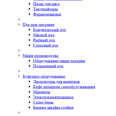
Пилы для мяса
Тендерайзеры
Фаршемешалки
Цех при магазине
Кондитерский цех
Мясной цех
Рыбный цех
Салатный цех
Мини производства
Оборудование мини пекарни
Пельменный цех
Буфетное оборудование
Диспенсеры для напитков
Кофе аппараты самообслуживания
Мармиты
Электрокипятильники
Cалат-бары
Барные шкафы-стойки