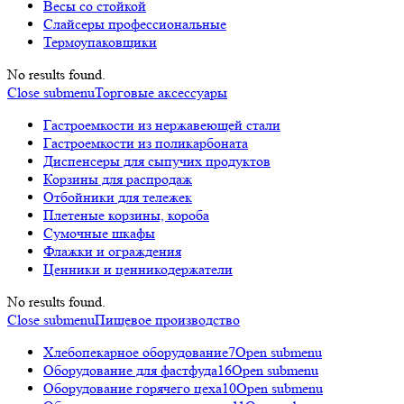
Весы со стойкой
Слайсеры профессиональные
Термоупаковщики
No results found.
Close submenu
Торговые аксессуары
Гастроемкости из нержавеющей стали
Гастроемкости из поликарбоната
Диспенсеры для сыпучих продуктов
Корзины для распродаж
Отбойники для тележек
Плетеные корзины, короба
Сумочные шкафы
Флажки и ограждения
Ценники и ценникодержатели
No results found.
Close submenu
Пищевое производство
Хлебопекарное оборудование
7
Open submenu
Оборудование для фастфуда
16
Open submenu
Оборудование горячего цеха
10
Open submenu