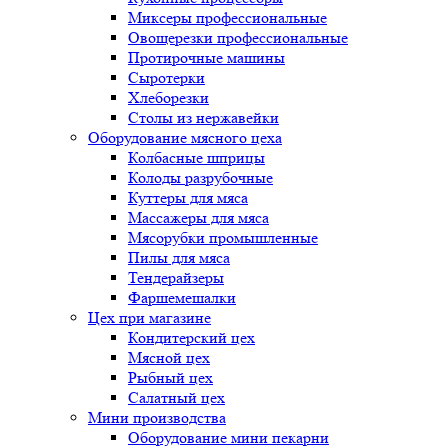
Миксеры профессиональные
Овощерезки профессиональные
Протирочные машины
Сыротерки
Хлеборезки
Столы из нержавейки
Оборудование мясного цеха
Колбасные шприцы
Колоды разрубочные
Куттеры для мяса
Массажеры для мяса
Мясорубки промышленные
Пилы для мяса
Тендерайзеры
Фаршемешалки
Цех при магазине
Кондитерский цех
Мясной цех
Рыбный цех
Салатный цех
Мини производства
Оборудование мини пекарни