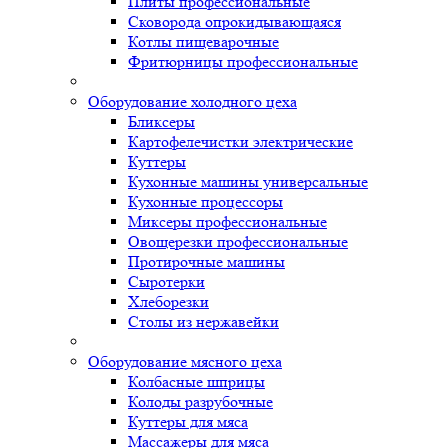
Плиты профессиональные
Сковорода опрокидывающаяся
Котлы пищеварочные
Фритюрницы профессиональные
Оборудование холодного цеха
Бликсеры
Картофелечистки электрические
Куттеры
Кухонные машины универсальные
Кухонные процессоры
Миксеры профессиональные
Овощерезки профессиональные
Протирочные машины
Сыротерки
Хлеборезки
Столы из нержавейки
Оборудование мясного цеха
Колбасные шприцы
Колоды разрубочные
Куттеры для мяса
Массажеры для мяса