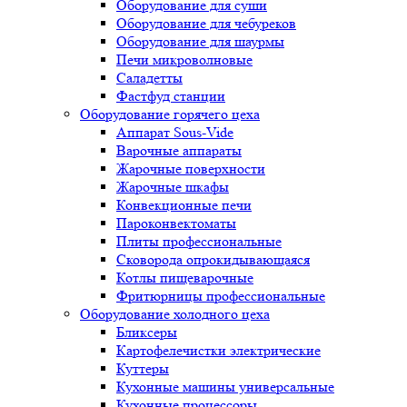
Оборудование для суши
Оборудование для чебуреков
Оборудование для шаурмы
Печи микроволновые
Саладетты
Фастфуд станции
Оборудование горячего цеха
Аппарат Sous-Vide
Варочные аппараты
Жарочные поверхности
Жарочные шкафы
Конвекционные печи
Пароконвектоматы
Плиты профессиональные
Сковорода опрокидывающаяся
Котлы пищеварочные
Фритюрницы профессиональные
Оборудование холодного цеха
Бликсеры
Картофелечистки электрические
Куттеры
Кухонные машины универсальные
Кухонные процессоры