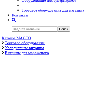
Оборудование для супермаркета
Торговое оборудование для магазина
Контакты
Поиск
Каталог MAGTO
Торговое оборудованиe
Холодильные витрины
Витрины для мороженого
Витрина для мороженного Carboma IC72 (BLISS)
Витрина для мороженного Carboma IC72 (BLISS)
Технические характеристики
0
Температурный режим продукта до -25
С
4 климатический класс
Статическая система охлаждения