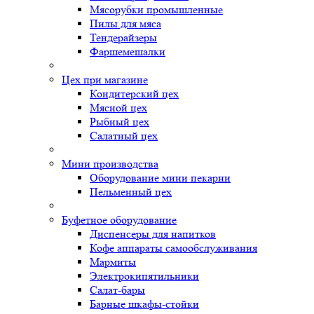
Мясорубки промышленные
Пилы для мяса
Тендерайзеры
Фаршемешалки
Цех при магазине
Кондитерский цех
Мясной цех
Рыбный цех
Салатный цех
Мини производства
Оборудование мини пекарни
Пельменный цех
Буфетное оборудование
Диспенсеры для напитков
Кофе аппараты самообслуживания
Мармиты
Электрокипятильники
Cалат-бары
Барные шкафы-стойки