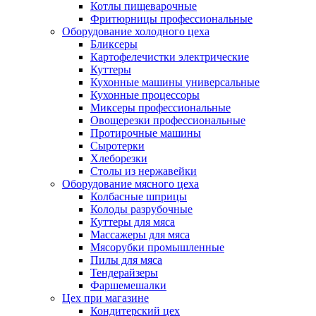
Котлы пищеварочные
Фритюрницы профессиональные
Оборудование холодного цеха
Бликсеры
Картофелечистки электрические
Куттеры
Кухонные машины универсальные
Кухонные процессоры
Миксеры профессиональные
Овощерезки профессиональные
Протирочные машины
Сыротерки
Хлеборезки
Столы из нержавейки
Оборудование мясного цеха
Колбасные шприцы
Колоды разрубочные
Куттеры для мяса
Массажеры для мяса
Мясорубки промышленные
Пилы для мяса
Тендерайзеры
Фаршемешалки
Цех при магазине
Кондитерский цех