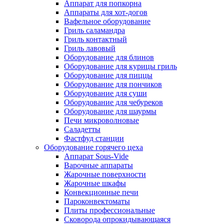
Аппарат для попкорна
Аппараты для хот-догов
Вафельное оборудование
Гриль саламандра
Гриль контактный
Гриль лавовый
Оборудование для блинов
Оборудование для курицы гриль
Оборудование для пиццы
Оборудование для пончиков
Оборудование для суши
Оборудование для чебуреков
Оборудование для шаурмы
Печи микроволновые
Саладетты
Фастфуд станции
Оборудование горячего цеха
Аппарат Sous-Vide
Варочные аппараты
Жарочные поверхности
Жарочные шкафы
Конвекционные печи
Пароконвектоматы
Плиты профессиональные
Сковорода опрокидывающаяся