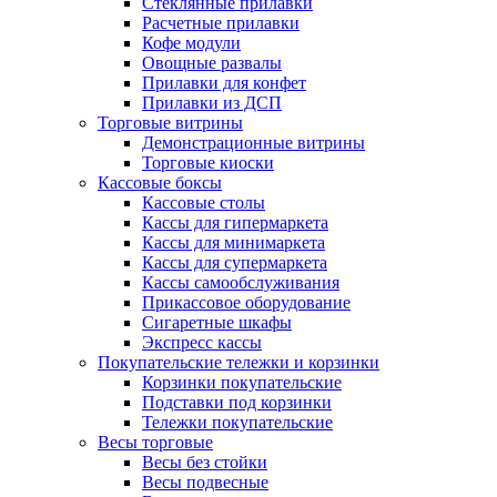
Стеклянные прилавки
Расчетные прилавки
Кофе модули
Овощные развалы
Прилавки для конфет
Прилавки из ДСП
Торговые витрины
Демонстрационные витрины
Торговые киоски
Кассовые боксы
Кассовые столы
Кассы для гипермаркета
Кассы для минимаркета
Кассы для супермаркета
Кассы самообслуживания
Прикассовое оборудование
Сигаретные шкафы
Экспресс кассы
Покупательские тележки и корзинки
Корзинки покупательские
Подставки под корзинки
Тележки покупательские
Весы торговые
Весы без стойки
Весы подвесные