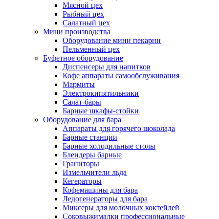
Мясной цех
Рыбный цех
Салатный цех
Мини производства
Оборудование мини пекарни
Пельменный цех
Буфетное оборудование
Диспенсеры для напитков
Кофе аппараты самообслуживания
Мармиты
Электрокипятильники
Cалат-бары
Барные шкафы-стойки
Оборудование для бара
Аппараты для горячего шоколада
Барные станции
Барные холодильные столы
Блендеры барные
Граниторы
Измельчители льда
Кегераторы
Кофемашины для бара
Ледогенераторы для бара
Миксеры для молочных коктейлей
Соковыжималки профессиональные