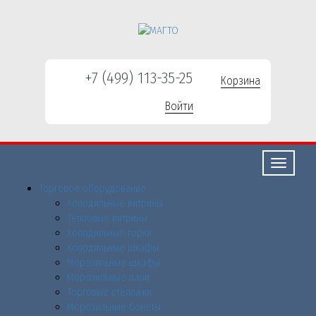
+7 (499) 113-35-25
Корзина
Войти
Свернуть/
развернут
Торговое оборудованиe
Холодильные витрины
Тепловые витрины
Холодильные горки
Холодильные шкафы
Морозильные шкафы
Морозильные лари
Торговые стеллажи
Морозильные бонеты