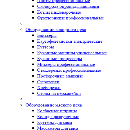
Плиты профессиональные
Сковорода опрокидывающаяся
Котлы пищеварочные
Фритюрницы профессиональные
Оборудование холодного цеха
Бликсеры
Картофелечистки электрические
Куттеры
Кухонные машины универсальные
Кухонные процессоры
Миксеры профессиональные
Овощерезки профессиональные
Протирочные машины
Сыротерки
Хлеборезки
Столы из нержавейки
Оборудование мясного цеха
Колбасные шприцы
Колоды разрубочные
Куттеры для мяса
Массажеры для мяса