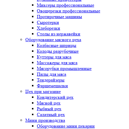
Миксеры профессиональные
Овощерезки профессиональные
Протирочные машины
Сыротерки
Хлеборезки
Столы из нержавейки
Оборудование мясного цеха
Колбасные шприцы
Колоды разрубочные
Куттеры для мяса
Массажеры для мяса
Мясорубки промышленные
Пилы для мяса
Тендерайзеры
Фаршемешалки
Цех при магазине
Кондитерский цех
Мясной цех
Рыбный цех
Салатный цех
Мини производства
Оборудование мини пекарни