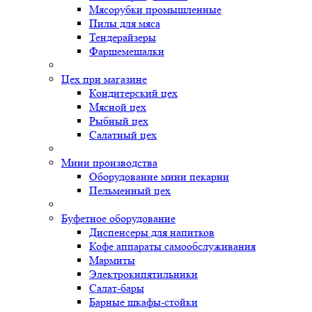
Мясорубки промышленные
Пилы для мяса
Тендерайзеры
Фаршемешалки
Цех при магазине
Кондитерский цех
Мясной цех
Рыбный цех
Салатный цех
Мини производства
Оборудование мини пекарни
Пельменный цех
Буфетное оборудование
Диспенсеры для напитков
Кофе аппараты самообслуживания
Мармиты
Электрокипятильники
Cалат-бары
Барные шкафы-стойки