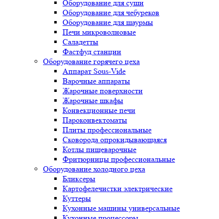
Оборудование для суши
Оборудование для чебуреков
Оборудование для шаурмы
Печи микроволновые
Саладетты
Фастфуд станции
Оборудование горячего цеха
Аппарат Sous-Vide
Варочные аппараты
Жарочные поверхности
Жарочные шкафы
Конвекционные печи
Пароконвектоматы
Плиты профессиональные
Сковорода опрокидывающаяся
Котлы пищеварочные
Фритюрницы профессиональные
Оборудование холодного цеха
Бликсеры
Картофелечистки электрические
Куттеры
Кухонные машины универсальные
Кухонные процессоры