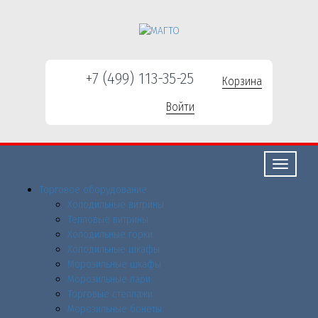
+7 (499) 113-35-25
Корзина
Войти
Свернуть/
развернут
Торговое оборудованиe
Холодильные витрины
Тепловые витрины
Холодильные горки
Холодильные шкафы
Морозильные шкафы
Морозильные лари
Торговые стеллажи
Морозильные бонеты