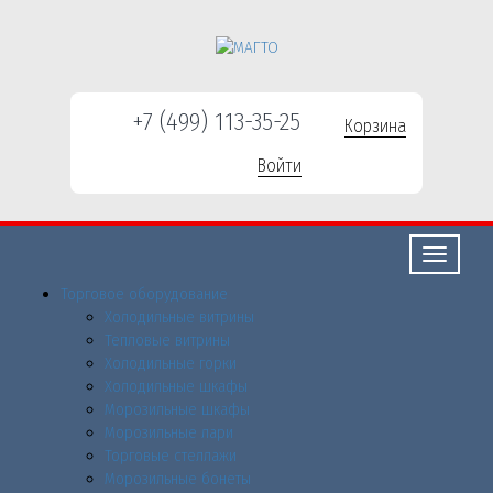
+7 (499) 113-35-25
Корзина
Войти
Свернуть/
развернут
Торговое оборудованиe
Холодильные витрины
Тепловые витрины
Холодильные горки
Холодильные шкафы
Морозильные шкафы
Морозильные лари
Торговые стеллажи
Морозильные бонеты