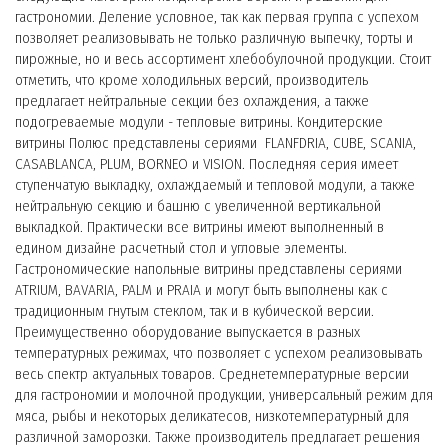
гастрономии. Деление условное, так как первая группа с успехом
позволяет реализовывать не только различную выпечку, торты и
пирожные, но и весь ассортимент хлебобулочной продукции. Стоит
отметить, что кроме холодильных версий, производитель
предлагает нейтральные секции без охлаждения, а также
подогреваемые модули - тепловые витрины. Кондитерские
витрины Полюс представлены сериями FLANFDRIA, CUBE, SCANIA,
CASABLANCA, PLUM, BORNEO и VISION. Последняя серия имеет
ступенчатую выкладку, охлаждаемый и тепловой модули, а также
нейтральную секцию и башню с увеличенной вертикальной
выкладкой. Практически все витрины имеют выполненный в
едином дизайне расчетный стол и угловые элементы.
Гастрономические напольные витрины представлены сериями
ATRIUM, BAVARIA, PALM и PRAIA и могут быть выполнены как с
традиционным гнутым стеклом, так и в кубической версии.
Преимущественно оборудование выпускается в разных
температурных режимах, что позволяет с успехом реализовывать
весь спектр актуальных товаров. Среднетемпературные версии
для гастрономии и молочной продукции, универсальный режим для
мяса, рыбы и некоторых деликатесов, низкотемпературный для
различной заморозки. Также производитель предлагает решения