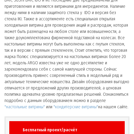
BAR, SUSHI BAR, IDO и IKI. Последние две предназначены для
приготовления и являются витринами для ингредиентов. Наличие
между ними в наличии защитного стекла у IDO и версия без
стекла IKI. Также в ассортименте есть специальная открытая
холодильная витрина для проведения акций и распродаж, которая
может быть размещена на любом столе или возвышенности, а
также доукомплектована фирменной подставкой на колесах. Все
настольные витрины могут быть выполнены как с гнутым стеклом,
так и в версии с прямым стекленеем, Стоит отметить, что торговая
марка Полюс специализируется на настольных витринах более 20
лет, модель ARGO известна уже не одно десятилетие и
зарекомендовала себя с самой наилучшей стороны. Сейчас
производитель привнес современный стиль в модельный ряд и
актуальные технические новшества. Дизайн оборудования выгодно
отличается от предложений других производителей, а ценовая
политика адекватна уровню предлагаемых решений. Ознакомиться
подробно с данным оборудованием можно в разделе
"настольные витрины"
или
"кондитерские витрины"
на нашем сайте.
Бесплатный проект/расчёт