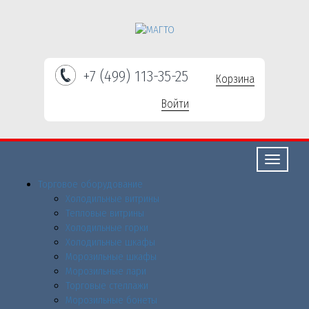
+7 (499) 113-35-25
Корзина
Войти
Свернуть/
развернут
Торговое оборудованиe
Холодильные витрины
Тепловые витрины
Холодильные горки
Холодильные шкафы
Морозильные шкафы
Морозильные лари
Торговые стеллажи
Морозильные бонеты