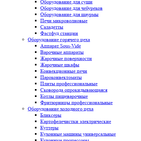
Оборудование для суши
Оборудование для чебуреков
Оборудование для шаурмы
Печи микроволновые
Саладетты
Фастфуд станции
Оборудование горячего цеха
Аппарат Sous-Vide
Варочные аппараты
Жарочные поверхности
Жарочные шкафы
Конвекционные печи
Пароконвектоматы
Плиты профессиональные
Сковорода опрокидывающаяся
Котлы пищеварочные
Фритюрницы профессиональные
Оборудование холодного цеха
Бликсеры
Картофелечистки электрические
Куттеры
Кухонные машины универсальные
Кухонные процессоры