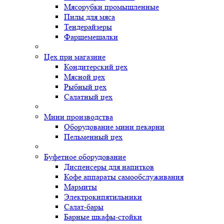
Мясорубки промышленные
Пилы для мяса
Тендерайзеры
Фаршемешалки
Цех при магазине
Кондитерский цех
Мясной цех
Рыбный цех
Салатный цех
Мини производства
Оборудование мини пекарни
Пельменный цех
Буфетное оборудование
Диспенсеры для напитков
Кофе аппараты самообслуживания
Мармиты
Электрокипятильники
Cалат-бары
Барные шкафы-стойки