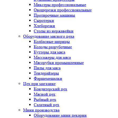
Миксеры профессиональные
Овощерезки профессиональные
Протирочные машины
Сыротерки
Хлеборезки
Столы из нержавейки
Оборудование мясного цеха
Колбасные шприцы
Колоды разрубочные
Куттеры для мяса
Массажеры для мяса
Мясорубки промышленные
Пилы для мяса
Тендерайзеры
Фаршемешалки
Цех при магазине
Кондитерский цех
Мясной цех
Рыбный цех
Салатный цех
Мини производства
Оборудование мини пекарни