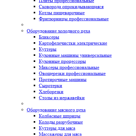
Плиты профессиональные
Сковорода опрокидывающаяся
Котлы пищеварочные
Фритюрницы профессиональные
Оборудование холодного цеха
Бликсеры
Картофелечистки электрические
Куттеры
Кухонные машины универсальные
Кухонные процессоры
Миксеры профессиональные
Овощерезки профессиональные
Протирочные машины
Сыротерки
Хлеборезки
Столы из нержавейки
Оборудование мясного цеха
Колбасные шприцы
Колоды разрубочные
Куттеры для мяса
Массажеры для мяса