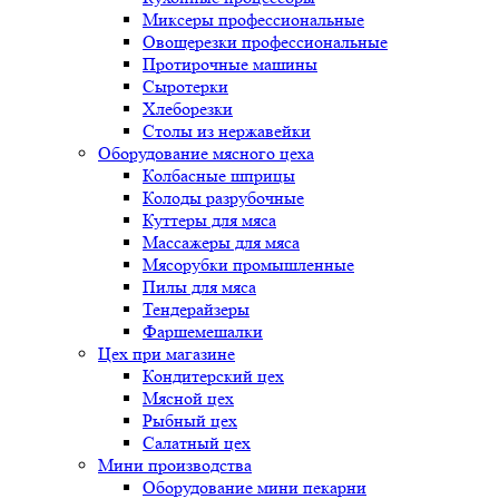
Миксеры профессиональные
Овощерезки профессиональные
Протирочные машины
Сыротерки
Хлеборезки
Столы из нержавейки
Оборудование мясного цеха
Колбасные шприцы
Колоды разрубочные
Куттеры для мяса
Массажеры для мяса
Мясорубки промышленные
Пилы для мяса
Тендерайзеры
Фаршемешалки
Цех при магазине
Кондитерский цех
Мясной цех
Рыбный цех
Салатный цех
Мини производства
Оборудование мини пекарни