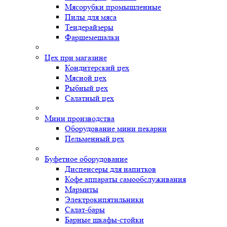
Мясорубки промышленные
Пилы для мяса
Тендерайзеры
Фаршемешалки
Цех при магазине
Кондитерский цех
Мясной цех
Рыбный цех
Салатный цех
Мини производства
Оборудование мини пекарни
Пельменный цех
Буфетное оборудование
Диспенсеры для напитков
Кофе аппараты самообслуживания
Мармиты
Электрокипятильники
Cалат-бары
Барные шкафы-стойки