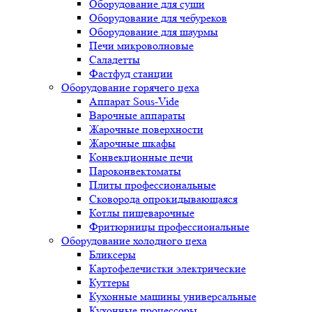
Оборудование для суши
Оборудование для чебуреков
Оборудование для шаурмы
Печи микроволновые
Саладетты
Фастфуд станции
Оборудование горячего цеха
Аппарат Sous-Vide
Варочные аппараты
Жарочные поверхности
Жарочные шкафы
Конвекционные печи
Пароконвектоматы
Плиты профессиональные
Сковорода опрокидывающаяся
Котлы пищеварочные
Фритюрницы профессиональные
Оборудование холодного цеха
Бликсеры
Картофелечистки электрические
Куттеры
Кухонные машины универсальные
Кухонные процессоры