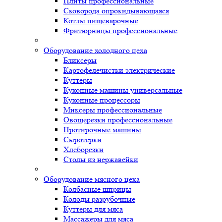
Плиты профессиональные
Сковорода опрокидывающаяся
Котлы пищеварочные
Фритюрницы профессиональные
Оборудование холодного цеха
Бликсеры
Картофелечистки электрические
Куттеры
Кухонные машины универсальные
Кухонные процессоры
Миксеры профессиональные
Овощерезки профессиональные
Протирочные машины
Сыротерки
Хлеборезки
Столы из нержавейки
Оборудование мясного цеха
Колбасные шприцы
Колоды разрубочные
Куттеры для мяса
Массажеры для мяса