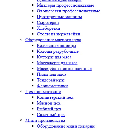
Миксеры профессиональные
Овощерезки профессиональные
Протирочные машины
Сыротерки
Хлеборезки
Столы из нержавейки
Оборудование мясного цеха
Колбасные шприцы
Колоды разрубочные
Куттеры для мяса
Массажеры для мяса
Мясорубки промышленные
Пилы для мяса
Тендерайзеры
Фаршемешалки
Цех при магазине
Кондитерский цех
Мясной цех
Рыбный цех
Салатный цех
Мини производства
Оборудование мини пекарни