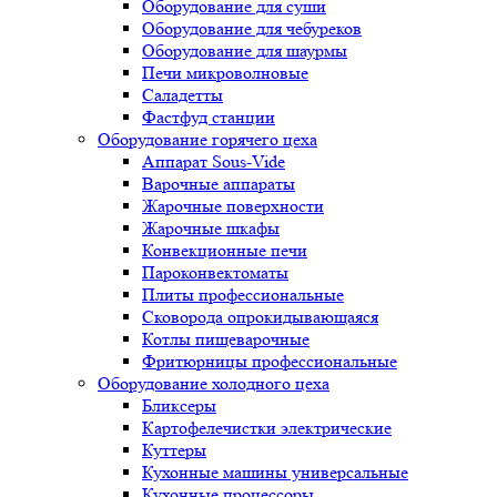
Оборудование для суши
Оборудование для чебуреков
Оборудование для шаурмы
Печи микроволновые
Саладетты
Фастфуд станции
Оборудование горячего цеха
Аппарат Sous-Vide
Варочные аппараты
Жарочные поверхности
Жарочные шкафы
Конвекционные печи
Пароконвектоматы
Плиты профессиональные
Сковорода опрокидывающаяся
Котлы пищеварочные
Фритюрницы профессиональные
Оборудование холодного цеха
Бликсеры
Картофелечистки электрические
Куттеры
Кухонные машины универсальные
Кухонные процессоры