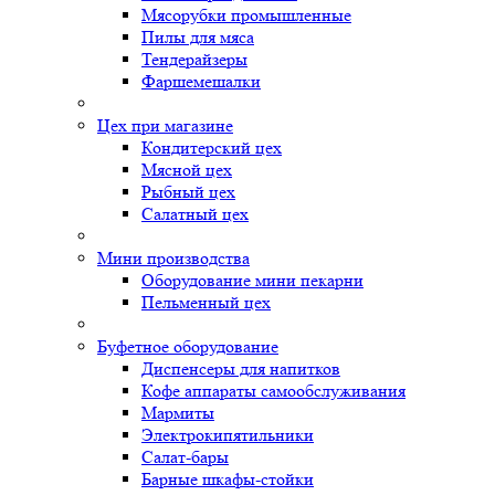
Мясорубки промышленные
Пилы для мяса
Тендерайзеры
Фаршемешалки
Цех при магазине
Кондитерский цех
Мясной цех
Рыбный цех
Салатный цех
Мини производства
Оборудование мини пекарни
Пельменный цех
Буфетное оборудование
Диспенсеры для напитков
Кофе аппараты самообслуживания
Мармиты
Электрокипятильники
Cалат-бары
Барные шкафы-стойки