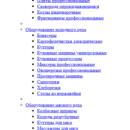
Плиты профессиональные
Сковорода опрокидывающаяся
Котлы пищеварочные
Фритюрницы профессиональные
Оборудование холодного цеха
Бликсеры
Картофелечистки электрические
Куттеры
Кухонные машины универсальные
Кухонные процессоры
Миксеры профессиональные
Овощерезки профессиональные
Протирочные машины
Сыротерки
Хлеборезки
Столы из нержавейки
Оборудование мясного цеха
Колбасные шприцы
Колоды разрубочные
Куттеры для мяса
Массажеры для мяса