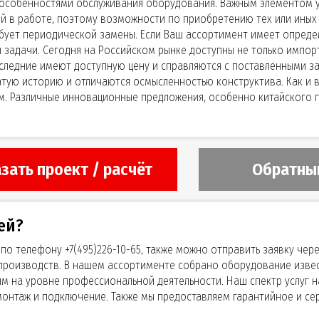
особенностями обслуживания оборудования. Важным элементом ус
й в работе, поэтому возможности по приобретению тех или иных
ебует периодической замены. Если Ваш ассортимент имеет опреде
 задачи. Сегодня на Российском рынке доступны не только импо
оследние имеют доступную цену и справляются с поставленными з
тую историю и отличаются осмысленностью конструктива. Как и 
. Различные инновационные предложения, особенно китайского п
зать проект / расчёт
Обратны
ей?
 по телефону +7(495)226-10-65, также можно отправить заявку че
производств. В нашем ассортименте собрано оборудование извес
 на уровне профессиональной деятельности. Наш спектр услуг н
 монтаж и подключение. Также мы предоставляем гарантийное и с